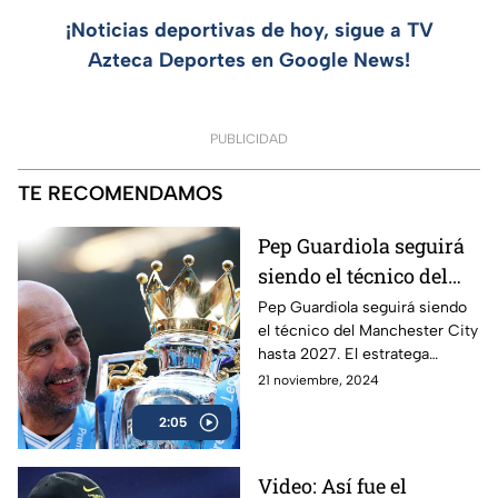
¡Noticias deportivas de hoy, sigue a TV
Azteca Deportes en Google News!
PUBLICIDAD
TE RECOMENDAMOS
Pep Guardiola seguirá
siendo el técnico del
Manchester City
Pep Guardiola seguirá siendo
el técnico del Manchester City
hasta 2027. El estratega
español se ha consolidado
21 noviembre, 2024
como un histórico del cuadro
2:05
citizen.
Video: Así fue el