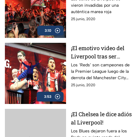
vieron invadidas por una
título de Premier
auténtica marea roja
League!
25 junio, 2020
3:10
¡El emotivo video del
Liverpool tras ser
campeón de la Premier
Los ‘Reds’ son campeones de
la Premier League luego de la
League!
derrota del Manchester City
ante el Chelsea.
25 junio, 2020
3:53
¡El Chelsea le dice adiós
al Liverpool!
Los Blues dejaron fuera a los