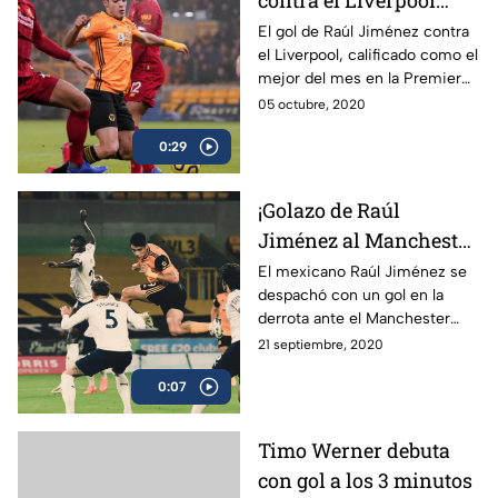
contra el Liverpool
¡Para que van Dijk lo
El gol de Raúl Jiménez contra
el Liverpool, calificado como el
tenga bien presente!
mejor del mes en la Premier
League, lo recordamos por la
05 octubre, 2020
polémica que ha originado el
0:29
defensa holandés.
¡Golazo de Raúl
Jiménez al Manchester
City, en VIDEO!
El mexicano Raúl Jiménez se
despachó con un gol en la
derrota ante el Manchester
City de este lunes.
21 septiembre, 2020
0:07
Timo Werner debuta
con gol a los 3 minutos