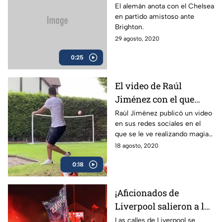
El alemán anota con el Chelsea
en partido amistoso ante
Brighton.
29 agosto, 2020
0:25
El video de Raúl
Jiménez con el que
convence a la Juventus
Raúl Jiménez publicó un video
en sus redes sociales en el
y Cristiano Ronaldo
que se le ve realizando magia y
anotando un golazo.
18 agosto, 2020
0:18
¡Aficionados de
Liverpool salieron a las
calles a celebrar el
Las calles de Liverpool se