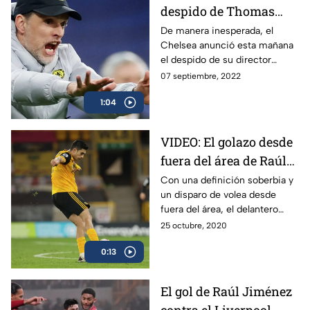
despido de Thomas
Tuchel del Chelsea
De manera inesperada, el
Chelsea anunció esta mañana
el despido de su director
técnico, el alemán Thomas
07 septiembre, 2022
Tuchel, después de caer ante
1:04
el Dinamo Zagreb
VIDEO: El golazo desde
fuera del área de Raúl
Jiménez en Premier
Con una definición soberbia y
un disparo de volea desde
League ante el
fuera del área, el delantero
Newcastle
mexicano Raúl Jiménez firmó
25 octubre, 2020
un golazo en el partido del
0:13
Wolverhampton ante el
Newcastle en la Premier
League.
El gol de Raúl Jiménez