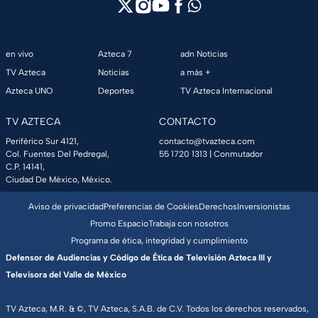
en vivo
Azteca 7
adn Noticias
TV Azteca
Noticias
a más +
Azteca UNO
Deportes
TV Azteca Internacional
TV AZTECA
CONTACTO
Periférico Sur 4121,
contacto@tvazteca.com
Col. Fuentes Del Pedregal,
55 1720 1313
| Conmutador
C.P. 14141,
Ciudad De México, México.
Aviso de privacidad
Preferencias de Cookies
Derechos
Inversionistas
Promo Espacio
Trabaja con nosotros
Programa de ética, integridad y cumplimiento
Defensor de Audiencias y Código de Ética de Televisión Azteca III y
Televisora del Valle de México
TV Azteca, M.R. & ©, TV Azteca, S.A.B. de C.V. Todos los derechos reservados,