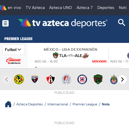
en vivo
TV Azteca
Azteca UNO
Azteca 7
Deportes
Notic
Futbol
MÉXICO - LIGA DE EXPANSIÓN
TLA
-
-
ALE
VS
AGO 06 - 16:00
MINXMIN
AGO 06 - 17
PUBLICIDAD
Azteca Deportes
Internacional
Premier League
Nota
PUBLICIDAD