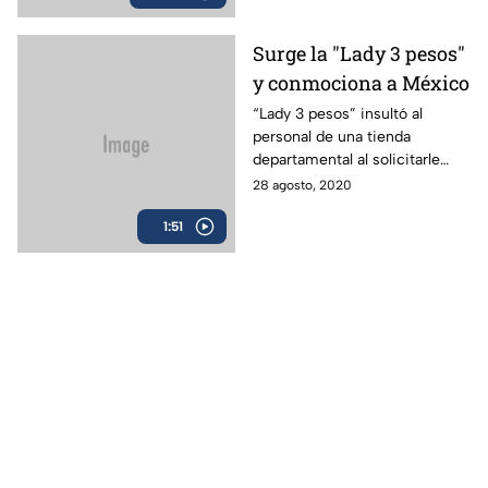
Surge la "Lady 3 pesos"
y conmociona a México
“Lady 3 pesos” insultó al
personal de una tienda
departamental al solicitarle
seguir las indicaciones
28 agosto, 2020
sanitarias.
1:51