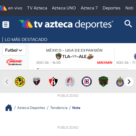
en vivo
TV Azteca
Azteca UNO
Azteca 7
Deportes
Notic
LO MÁS DESTACADO
Futbol
MÉXICO - LIGA DE EXPANSIÓN
TLA
-
-
ALE
VS
AGO 06 - 16:00
MINXMIN
AGO 06 - 17
PUBLICIDAD
Azteca Deportes
Tendencia
Nota
PUBLICIDAD