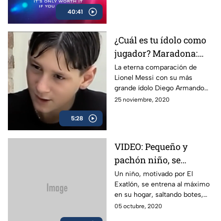
a tu McEnroe favorito ¡Únete
40:41
ahora! Solo vale la pena si lo
disfrutas
¿Cuál es tu ídolo como
jugador? Maradona:
Lionel Messi
La eterna comparación de
Lionel Messi con su más
grande ídolo Diego Armando
Maradona.
25 noviembre, 2020
5:28
VIDEO: Pequeño y
pachón niño, se
entrena al máximo
Un niño, motivado por El
Exatlón, se entrena al máximo
para algún día estar en
en su hogar, saltando botes,
EL EXATLÓN
mesas y llantas que se
05 octubre, 2020
encuentra a su paso. Se perfila