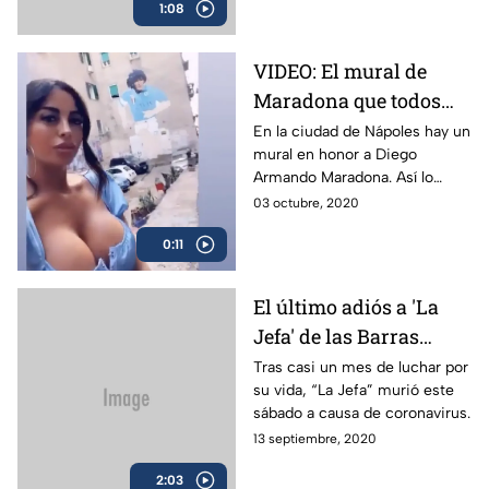
1:08
para estar en algún día en este
desafío.
VIDEO: El mural de
Maradona que todos
visitan en Nápoles
En la ciudad de Nápoles hay un
mural en honor a Diego
Armando Maradona. Así lo
muestra la presentadora de
03 octubre, 2020
televisión Floriana Messina.
0:11
El último adiós a 'La
Jefa' de las Barras
Praderas
Tras casi un mes de luchar por
su vida, “La Jefa” murió este
sábado a causa de coronavirus.
13 septiembre, 2020
2:03