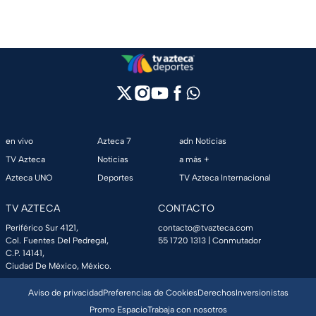
en vivo
Azteca 7
adn Noticias
TV Azteca
Noticias
a más +
Azteca UNO
Deportes
TV Azteca Internacional
TV AZTECA
CONTACTO
Periférico Sur 4121,
contacto@tvazteca.com
Col. Fuentes Del Pedregal,
55 1720 1313
| Conmutador
C.P. 14141,
Ciudad De México, México.
Aviso de privacidad
Preferencias de Cookies
Derechos
Inversionistas
Promo Espacio
Trabaja con nosotros