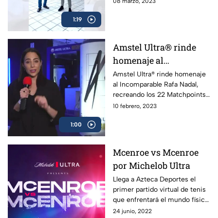
08 marzo, 2023
clavadista olímpico y campeón
1:19
mundial, protagonizaron un
curioso momento al aventarse
una competencia de lagartijas
Amstel Ultra® rinde
que el gober’ ganó. Buena
homenaje al
manera de promover el
deporte.
Incomparable Rafa
Amstel Ultra® rinde homenaje
al Incomparable Rafa Nadal,
Nadal
recreando los 22 Matchpoints
de sus Grand Slams.
10 febrero, 2023
1:00
Mcenroe vs Mcenroe
por Michelob Ultra
Llega a Azteca Deportes el
primer partido virtual de tenis
que enfrentará el mundo físico
contra la realidad virtual. Apoya
24 junio, 2022