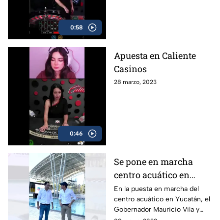
0:58
Apuesta en Caliente
Casinos
28 marzo, 2023
0:46
Se pone en marcha
centro acuático en
Yucatán
En la puesta en marcha del
centro acuático en Yucatán, el
Gobernador Mauricio Vila y
Rommel Pacheco, ex