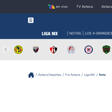
en vivo
TV Azteca
Aztec
NOTAS
LOS 4 GRANDE
Azteca Deportes
Fut Azteca
Liga MX
Nota