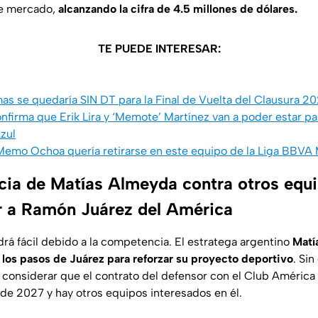
de mercado,
alcanzando la cifra de 4.5 millones de dólares.
TE PUEDE INTERESAR:
s se quedaría SIN DT para la Final de Vuelta del Clausura 2
nfirma que Erik Lira y ‘Memote’ Martínez van a poder estar para
zul
mo Ochoa quería retirarse en este equipo de la Liga BBVA 
ia de Matías Almeyda contra otros equ
r a Ramón Juárez del América
drá fácil debido a la competencia. El estratega argentino
Matí
los pasos de Juárez para reforzar su proyecto deportivo
. Si
considerar que el contrato del defensor con el Club América
 de 2027 y hay otros equipos interesados en él.