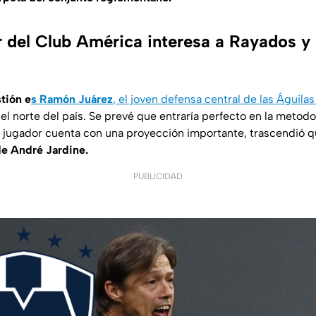
 del Club América interesa a Rayados y 
stión e
s Ramón Juárez
, el joven defensa central de las Águil
el norte del país. Se prevé que entraría perfecto en la metodo
 jugador cuenta con una proyección importante, trascendió 
 de André Jardine.
PUBLICIDAD