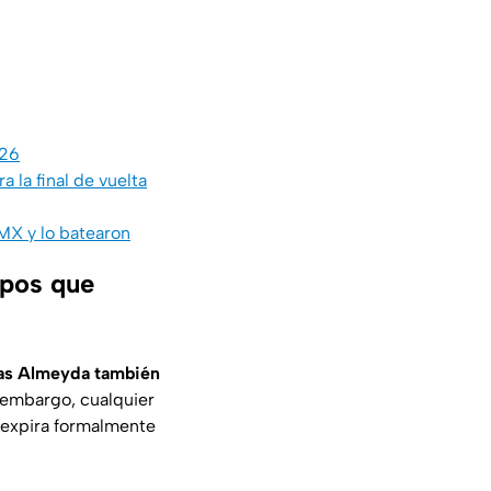
026
 la final de vuelta
MX y lo batearon
ipos que
as Almeyda también
n embargo, cualquier
 expira formalmente