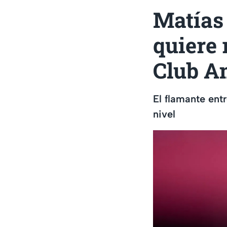
Matías
quiere 
Club A
El flamante ent
nivel