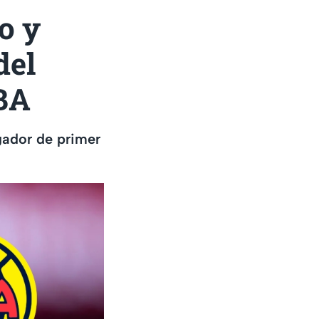
o y
del
MBA
gador de primer