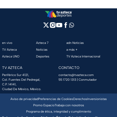
en vivo
Azteca 7
adn Noticias
TV Azteca
Noticias
a más +
Azteca UNO
Deportes
TV Azteca Internacional
TV AZTECA
CONTACTO
Periférico Sur 4121,
contacto@tvazteca.com
Col. Fuentes Del Pedregal,
55 1720 1313
| Conmutador
C.P. 14141,
Ciudad De México, México.
Aviso de privacidad
Preferencias de Cookies
Derechos
Inversionistas
Promo Espacio
Trabaja con nosotros
Programa de ética, integridad y cumplimiento