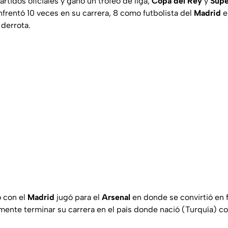
artidos oficiales y ganó un trofeo de liga,
Copa del Rey
y
Supe
enfrentó 10 veces en su carrera, 8 como futbolista del
Madrid
e
 derrota.
 con el
Madrid
jugó para el
Arsenal
en donde se convirtió en f
lmente terminar su carrera en el país donde nació (Turquía) c