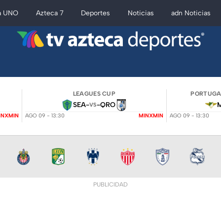
a UNO
Azteca 7
Deportes
Noticias
adn Noticias
LEAGUES CUP
PORTUGAL
SEA
-
-
QRO
VS
INXMIN
AGO 09 - 13:30
MINXMIN
AGO 09 - 13:30
PUBLICIDAD