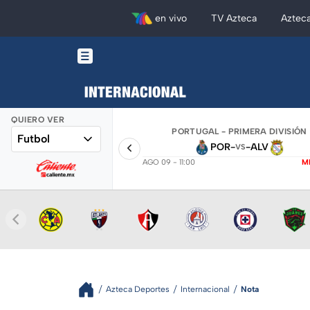
en vivo
TV Azteca
Aztec
QUIERO VER
PORTUGAL - PRIMERA DIVISIÓN
Futbol
POR
-
-
ALV
VS
AGO 09 - 11:00
M
Azteca Deportes
Internacional
Nota