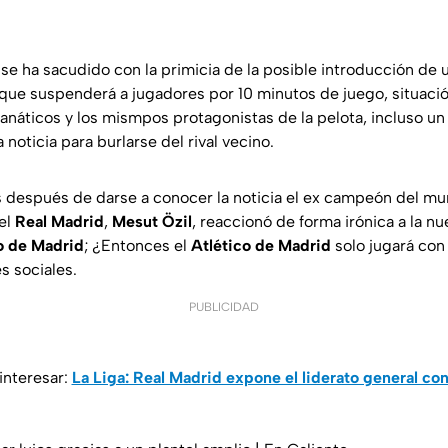
se ha sacudido con la primicia de la posible introducción de u
que suspenderá a jugadores por 10 minutos de juego, situaci
fanáticos y los mismpos protagonistas de la pelota, incluso u
noticia para burlarse del rival vecino.
s después de darse a conocer la noticia el ex campeón del m
el
Real Madrid
,
Mesut Özil
, reaccionó de forma irónica a la nu
o de
Madrid
; ¿Entonces el
Atlético de Madrid
solo jugará con
s sociales.
PUBLICIDAD
interesar:
La Liga: Real Madrid expone el liderato general con