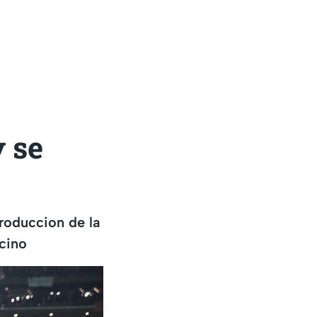
y se
troduccion de la
ecino