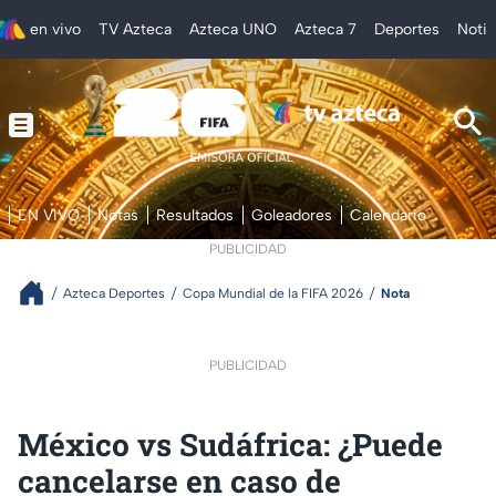
en vivo
TV Azteca
Azteca UNO
Azteca 7
Deportes
Notic
EN VIVO
Notas
Resultados
Goleadores
Calendario
PUBLICIDAD
Azteca Deportes
Copa Mundial de la FIFA 2026
Nota
PUBLICIDAD
México vs Sudáfrica: ¿Puede
cancelarse en caso de