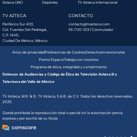
Azteca UNO
Deportes
TV Azteca Internacional
TV AZTECA
CONTACTO
Periférico Sur 4121,
contacto@tvazteca.com
Col. Fuentes Del Pedregal,
55 1720 1313
| Conmutador
C.P. 14141,
Ciudad De México, México.
Aviso de privacidad
Preferencias de Cookies
Derechos
Inversionistas
Promo Espacio
Trabaja con nosotros
Programa de ética, integridad y cumplimiento
Defensor de Audiencias y Código de Ética de Televisión Azteca III y
Televisora del Valle de México
TV Azteca, M.R. & ©, TV Azteca, S.A.B. de C.V. Todos los derechos reservados,
2025.
Queda prohibida la reproducción total o parcial sin la autorización previa,
expresa y por escrito de su titular.