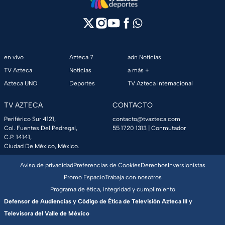
en vivo
Azteca 7
adn Noticias
TV Azteca
Noticias
a más +
Azteca UNO
Deportes
TV Azteca Internacional
TV AZTECA
CONTACTO
Periférico Sur 4121,
contacto@tvazteca.com
Col. Fuentes Del Pedregal,
55 1720 1313
| Conmutador
C.P. 14141,
Ciudad De México, México.
Aviso de privacidad
Preferencias de Cookies
Derechos
Inversionistas
Promo Espacio
Trabaja con nosotros
Programa de ética, integridad y cumplimiento
Defensor de Audiencias y Código de Ética de Televisión Azteca III y
Televisora del Valle de México