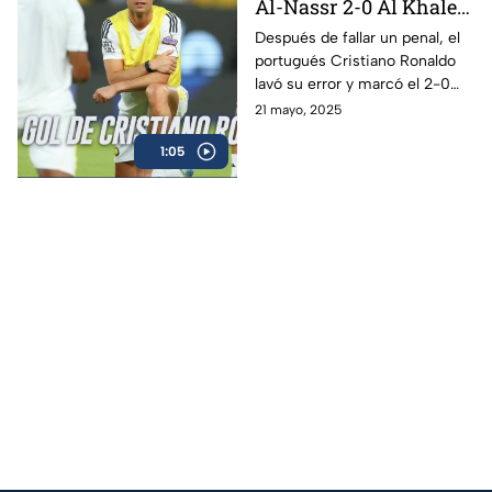
Al-Nassr 2-0 Al Khaleej
| Jornada 33 de la Liga
Después de fallar un penal, el
portugués Cristiano Ronaldo
Saudí
lavó su error y marcó el 2-0
definitivo en el partido entre el
21 mayo, 2025
Al-Nassr y el Al Khaleej
1:05