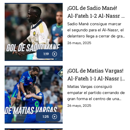
¡GOL de Sadio Mané!
Al-Fateh 1-2 Al-Nassr |
Jornada 34 Liga Saudí
Sadio Mané consigue marcar
el segundo para el Al-Nassr, el
delantero llega a cerrar de gran
forma le contragolpe peligroso
26 mayo, 2025
y pone a su equipo arriba en el
1:19
marcador
¡GOL de Matías Vargas!
Al-Fateh 1-1 Al-Nassr |
Jornada 34 Liga Saudí
Matías Vargas consiguió
empatar el partido cerrando de
gran forma el centro de una
jugada que nace desde la
26 mayo, 2025
defensa con una chilena
1:25
incluida