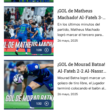
¡GOL de Matheus
Machado! Al-Fateh 3-2
Al-Nassr | Jornada 34
En los últimos minutos del
partido, Matheus Machado
Liga Saudí
logró marcar el tercero para
llevarse la victoria, al delantero
26 mayo, 2025
le quedó el rebote y no
1:28
perdonó
¡GOL de Mourad Batna!
Al-Fateh 2-2 Al-Nassr |
Jornada 34 Liga Saudí
Mourad Batna logró marcar un
golazo de tiro libre, el jugador
terminó colocando el balón al
angulo y empató el marcador
26 mayo, 2025
1:32