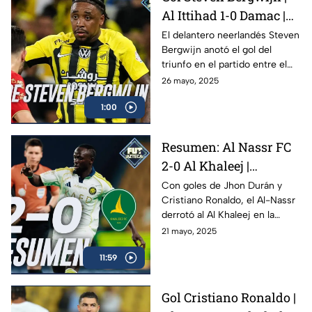
Al Ittihad 1-0 Damac |
Jornada 34 de la Liga
El delantero neerlandés Steven
Bergwijn anotó el gol del
Saudí
triunfo en el partido entre el
campeón Al Ittihad y el
26 mayo, 2025
modesto Damac en la Jornada
1:00
34 de la Liga Saudí
Resumen: Al Nassr FC
2-0 Al Khaleej |
Jornada 33 | Liga Saudí
Con goles de Jhon Durán y
Cristiano Ronaldo, el Al-Nassr
2025
derrotó al Al Khaleej en la
Jornada 33 de la Liga Saudí y
21 mayo, 2025
se afianza en el cuarto lugar
11:59
general.
Gol Cristiano Ronaldo |