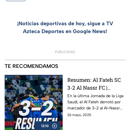
¡Noticias deportivas de hoy, sigue a TV
Azteca Deportes en Google News!
PUBLICIDAD
TE RECOMENDAMOS
Resumen: Al Fateh SC
3-2 Al Nassr FC |
Jornada 34 | Liga Saudí
En la última Jornada de la Liga
Saudí, el Al Fateh derrotó por
2025
marcador de 3-2 al Al-Nassr
de Cristiano Ronaldo, en lo
26 mayo, 2025
que pudo ser el último juego
12:10
del Bicho