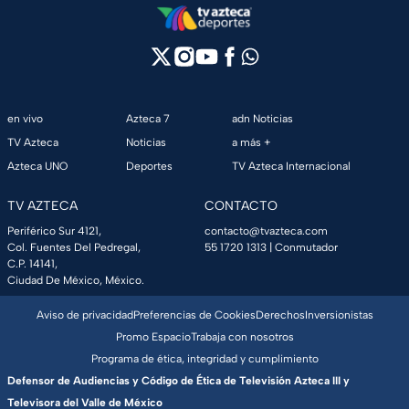
en vivo
Azteca 7
adn Noticias
TV Azteca
Noticias
a más +
Azteca UNO
Deportes
TV Azteca Internacional
TV AZTECA
CONTACTO
Periférico Sur 4121,
contacto@tvazteca.com
Col. Fuentes Del Pedregal,
55 1720 1313
| Conmutador
C.P. 14141,
Ciudad De México, México.
Aviso de privacidad
Preferencias de Cookies
Derechos
Inversionistas
Promo Espacio
Trabaja con nosotros
Programa de ética, integridad y cumplimiento
Defensor de Audiencias y Código de Ética de Televisión Azteca III y
Televisora del Valle de México