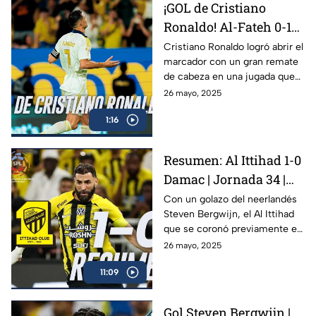
¡GOL de Cristiano
Ronaldo! Al-Fateh 0-1
Al-Nassr | Jornada 34
Cristiano Ronaldo logró abrir el
marcador con un gran remate
Liga Saudí
de cabeza en una jugada que
nace de un tiro de esquina.
26 mayo, 2025
Puso al frente al Al-Nassr
1:16
Resumen: Al Ittihad 1-0
Damac | Jornada 34 |
Liga Saudí 2025
Con un golazo del neerlandés
Steven Bergwijn, el Al Ittihad
que se coronó previamente en
la Liga Saudí, derrotó por
26 mayo, 2025
marcador de 1-0 al Damac en
11:09
la última jornada
Gol Steven Bergwijn |