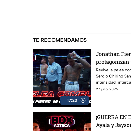
TE RECOMENDAMOS
Jonathan Fier
protagonizan 
Revive la pelea co
Sergio Chirino Sá
intensidad, inter
principio a fin.
27 julio, 2026
17:20
¡GUERRA EN E
Ayala y Jayso