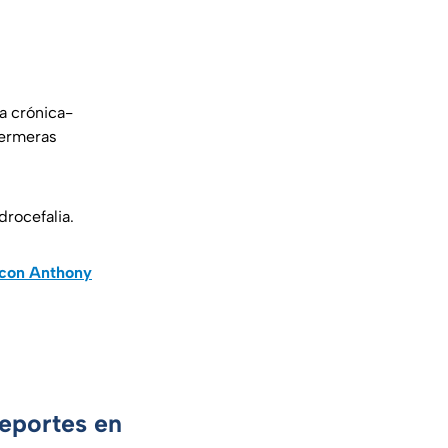
a crónica-
fermeras
drocefalia.
a con Anthony
Deportes en