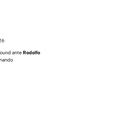
26
 round ante
Rodolfo
onando