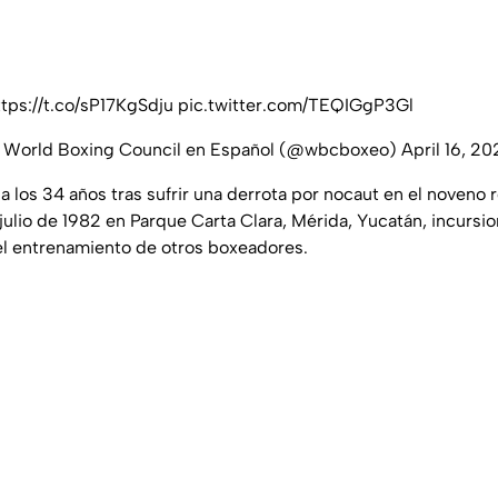
ttps://t.co/sP17KgSdju
pic.twitter.com/TEQIGgP3Gl
 World Boxing Council en Español (@wbcboxeo)
April 16, 20
 a los 34 años tras sufrir una derrota por nocaut en el noveno
julio de 1982 en Parque Carta Clara, Mérida, Yucatán, incursi
el entrenamiento de otros boxeadores.