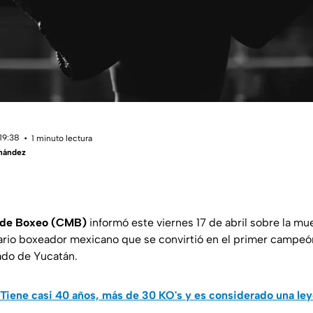
19:38
1 minuto lectura
rnández
 de Boxeo (CMB)
informó este viernes 17 de abril sobre la m
rio boxeador mexicano que se convirtió en el primer campeó
ado de Yucatán.
Tiene casi 40 años, más de 30 KO's y es considerado una le