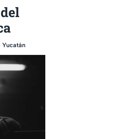
del
ca
e Yucatán