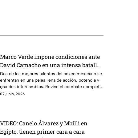
Marco Verde impone condiciones ante
David Camacho en una intensa batalla
de Box Azteca
Dos de los mejores talentos del boxeo mexicano se
enfrentan en una pelea llena de acción, potencia y
grandes intercambios. Revive el combate completo
entre Marco Verde y David Camacho en una función
07 junio, 2026
imperdible de Box Azteca.
VIDEO: Canelo Álvarez y Mbilli en
Egipto, tienen primer cara a cara