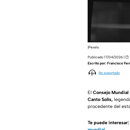
|Pexels
Publicado 17/04/2026 | 🕑 
Escrito por:
Francisco Fe
No soportado
El
Consejo Mundial
Canto Solís,
legenda
procedente del est
Te puede interesar:
mundial