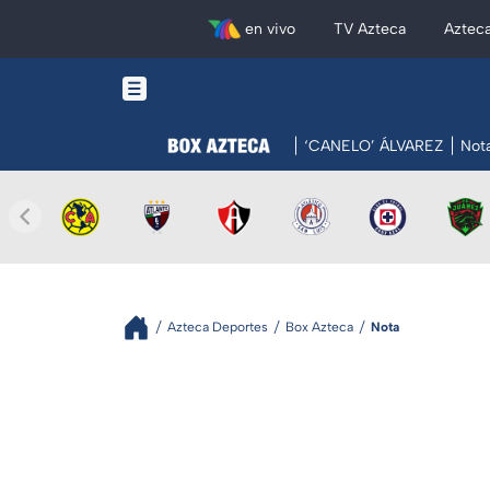
en vivo
TV Azteca
Aztec
‘CANELO’ ÁLVAREZ
Not
Azteca Deportes
Box Azteca
Nota