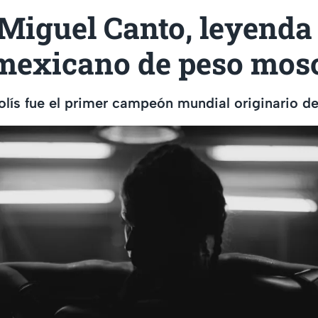
Miguel Canto, leyenda 
mexicano de peso mos
lís fue el primer campeón mundial originario d