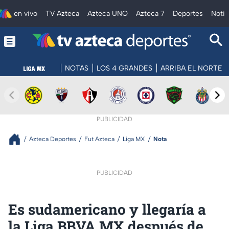
en vivo
TV Azteca
Azteca UNO
Azteca 7
Deportes
Notic
NOTAS
LOS 4 GRANDES
ARRIBA EL NORTE
PUBLICIDAD
Azteca Deportes
Fut Azteca
Liga MX
Nota
PUBLICIDAD
Es sudamericano y llegaría a
la Liga BBVA MX después de