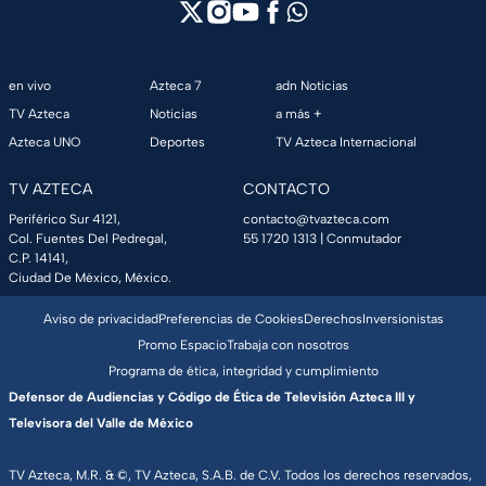
en vivo
Azteca 7
adn Noticias
TV Azteca
Noticias
a más +
Azteca UNO
Deportes
TV Azteca Internacional
TV AZTECA
CONTACTO
Periférico Sur 4121,
contacto@tvazteca.com
Col. Fuentes Del Pedregal,
55 1720 1313
| Conmutador
C.P. 14141,
Ciudad De México, México.
Aviso de privacidad
Preferencias de Cookies
Derechos
Inversionistas
Promo Espacio
Trabaja con nosotros
Programa de ética, integridad y cumplimiento
Defensor de Audiencias y Código de Ética de Televisión Azteca III y
Televisora del Valle de México
TV Azteca, M.R. & ©, TV Azteca, S.A.B. de C.V. Todos los derechos reservados,