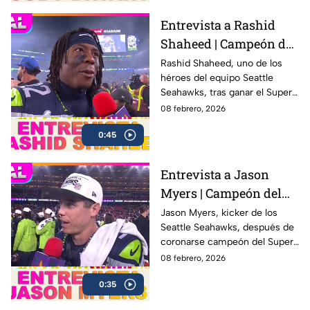
Entrevista a Rashid
Shaheed | Campeón del
Super Bowl LX con los
Rashid Shaheed, uno de los
héroes del equipo Seattle
Seahawks
Seahawks, tras ganar el Super
Bowl LX con una victoria
08 febrero, 2026
contundente ante los New
0:45
England Patriots
Entrevista a Jason
Myers | Campeón del
Super Bowl LX con los
Jason Myers, kicker de los
Seattle Seahawks, después de
Seahawks
coronarse campeón del Super
Bowl LX .
08 febrero, 2026
0:35