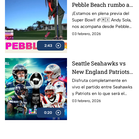
Pebble Beach rumbo al
Super Bow | Sola al
¡Estamos en plena previa del
Super Bowl! 🏈🇲🇽 Andy Sola,
Super Bowl
nos acompaña desde Pebble
Beach, compartiendo cómo se
03 febrero, 2026
vive la cuenta regresiva rumbo
2:43
al Super Bowl LX, el evento
más esperado de la NFL
Seattle Seahawks vs
New England Patriots
ver EN VIVO y GRATIS
Disfruta completamente en
vivo el partido entre Seahawks
Super Bowl LX 2026,
y Patriots en lo que será el
gran final de la NFL
esperado Super Bowl 2026 en
03 febrero, 2026
donde Nueva Inglaterra podría
0:20
convertirse en el más ganador