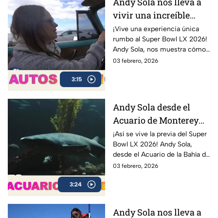
Andy Sola nos lleva a
vivir una increíble
experiencia en un Bel
¡Vive una experiencia única
rumbo al Super Bowl LX 2026!
Air 1954 | Sola al Super
Andy Sola, nos muestra cómo
Bowl
se vive la previa del Super
03 febrero, 2026
Bowl desde otra perspectiva:
3:15
en un clásico Bel Air 1954
Convertible.
Andy Sola desde el
Acuario de Monterey
rumbo al Super Bowl |
¡Así se vive la previa del Super
Bowl LX 2026! Andy Sola,
Sola al Super Bowl
desde el Acuario de la Bahía de
Monterey, compartiendo sus
03 febrero, 2026
impresiones y mostrando
3:24
cómo se vive la cuenta
regresiva rumbo al gran duelo
entre Seattle Seahawks y New
Andy Sola nos lleva a
England Patriots.