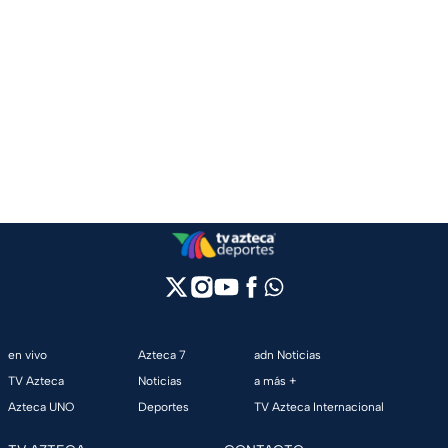
en vivo
Azteca 7
adn Noticias
TV Azteca
Noticias
a más +
Azteca UNO
Deportes
TV Azteca Internacional