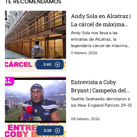
TE RECOMENDAMOS
Andy Sola en Alcatraz |
La cárcel de máxima
seguridad que encerró
Andy Sola nos lleva a las
entrañas de Alcatraz, la
a Al Capone | Sola al
legendaria cárcel de máxima
Super Bowl
seguridad ubicada en San
11 febrero, 2026
Francisco, famosa por albergar
2:40
a algunos de los criminales
más peligrosos de la historia,
incluido Al Capone.
Entrevista a Coby
Bryant | Campeón del
Super Bowl LX con los
Seattle Seahawks derrotaron a
los New England Patriots 29-13
Seahawks
08 febrero, 2026
0:28