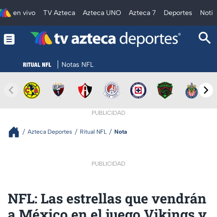
en vivo
TV Azteca
Azteca UNO
Azteca 7
Deportes
Notic
Notas NFL
PUBLICIDAD
Azteca Deportes
Ritual NFL
Nota
PUBLICIDAD
NFL: Las estrellas que vendrán
a México en el juego Vikings y