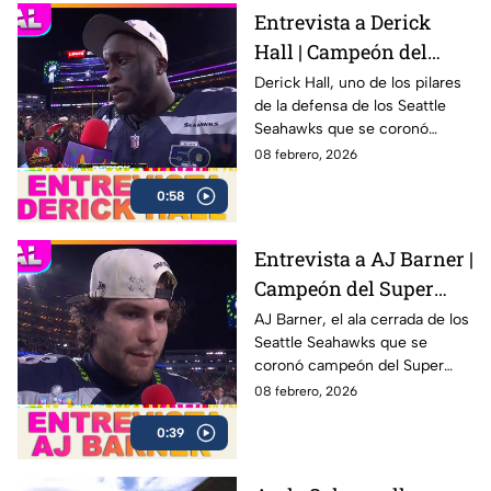
Entrevista a Derick
Hall | Campeón del
Super Bowl LX con los
Derick Hall, uno de los pilares
de la defensa de los Seattle
Seahawks
Seahawks que se coronó
campeón del Super Bowl LX 🏆
08 febrero, 2026
después de una sólida
0:58
actuación colectiva ante los
New England Patriots en el
Levi’s Stadium
Entrevista a AJ Barner |
Campeón del Super
Bowl LX con los
AJ Barner, el ala cerrada de los
Seattle Seahawks que se
Seahawks
coronó campeón del Super
Bowl LX tras la victoria ante los
08 febrero, 2026
New England Patriots.
0:39