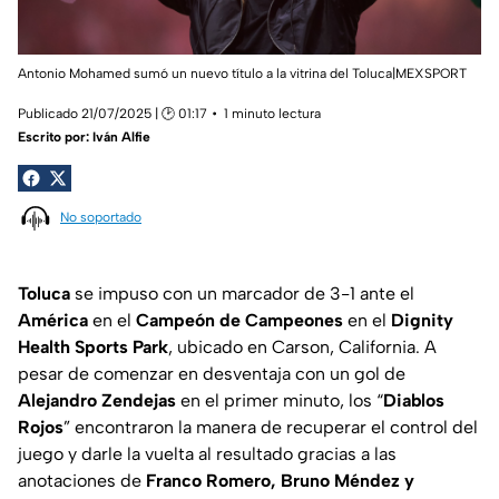
Antonio Mohamed sumó un nuevo título a la vitrina del Toluca|MEXSPORT
Publicado 21/07/2025 | 🕑 01:17
1 minuto lectura
Escrito por:
Iván Alfie
No soportado
Toluca
se impuso con un marcador de 3-1 ante el
América
en el
Campeón de Campeones
en el
Dignity
Health Sports Park
, ubicado en Carson, California. A
pesar de comenzar en desventaja con un gol de
Alejandro Zendejas
en el primer minuto, los “
Diablos
Rojos
” encontraron la manera de recuperar el control del
juego y darle la vuelta al resultado gracias a las
anotaciones de
Franco Romero, Bruno Méndez y