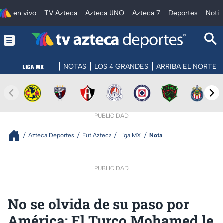
en vivo
TV Azteca
Azteca UNO
Azteca 7
Deportes
Notic
NOTAS
LOS 4 GRANDES
ARRIBA EL NORTE
PUBLICIDAD
Azteca Deportes
Fut Azteca
Liga MX
Nota
PUBLICIDAD
No se olvida de su paso por
América; El Turco Mohamed le