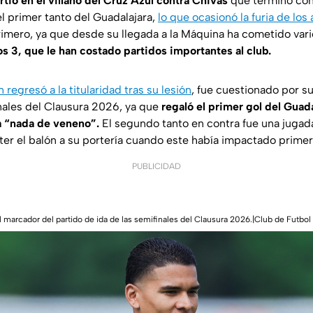
tió en el villano del Cruz Azul contra Chivas
que terminó con
l primer tanto del Guadalajara,
lo que ocasionó la furia de los
primero, ya que desde su llegada a la Máquina ha cometido var
los 3, que le han costado partidos importantes al club.
 regresó a la titularidad tras su lesión
, fue cuestionado por su
inales del Clausura 2026, ya que
regaló el primer gol del Guadal
a “nada de veneno”.
El segundo tanto en contra fue una jugad
er el balón a su portería cuando este había impactado primer
PUBLICIDAD
l marcador del partido de ida de las semifinales del Clausura 2026.|Club de Futbol