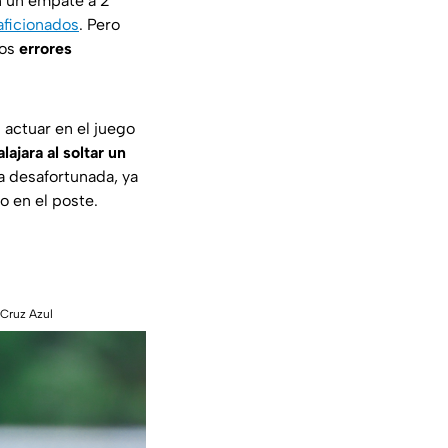
 un empate a 2
 aficionados
. Pero
ios
errores
 actuar en el juego
ajara al soltar un
a desafortunada, ya
o en el poste.
 Cruz Azul