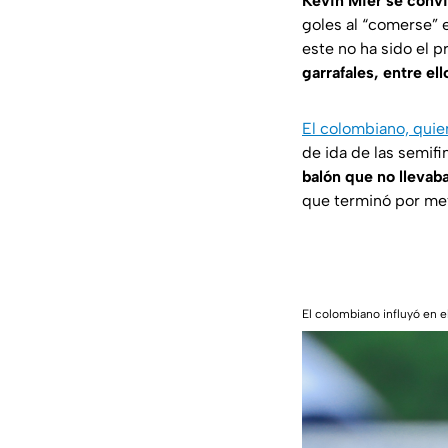
Kevin Mier se convir
goles al “comerse” e
este no ha sido el 
garrafales, entre el
El colombiano, quien
de ida de las semif
balón que no llevab
que terminó por met
El colombiano influyó en e