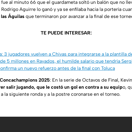
o fue al minuto 66 que el guardameta soltó un balón que no ll
, Rodrigo Aguirre lo ganó y ya se enfilaba hacia la portería cu
 las Águilas
que terminaron por avanzar a la final de ese torne
TE PUEDE INTERESAR:
: 3 jugadores vuelven a Chivas para integrarse a la plantilla d
de 5 millones en Rayados, el humilde salario que tendría Ser
nfirma un nuevo refuerzo antes de la final con Toluca
s Concachampions 2025
: En la serie de Octavos de Final, Kevi
rer salir jugando, que le costó un gol en contra a su equip
o, q
a la siguiente ronda y a la postre coronarse en el torneo.