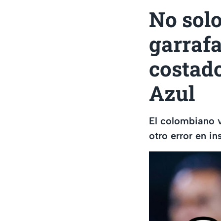
No solo
garrafa
costado
Azul
El colombiano v
otro error en in