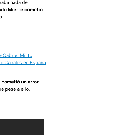
evaba nada de
ando
Mier le cometió
o.
e Gabriel Milito
gio Canales en España
n
cometió un error
ue pese a ello,