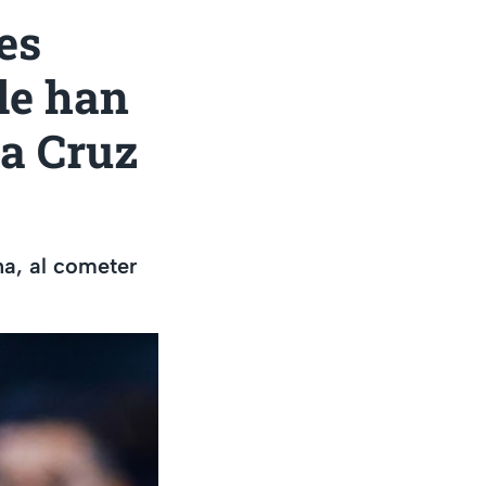
es
le han
 a Cruz
na, al cometer