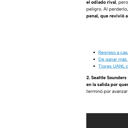
el odiado rival
, per
peligro. Al perderlo
penal, que revivió a
Regreso a casa
De ganar más 
Tigres UANL co
2. Seattle Sounder
en la salida por que
terminó por avanzar 