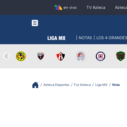
en vivo
TV Azteca
Aztec
NOTAS
LOS 4 GRANDE
Azteca Deportes
Fut Azteca
Liga MX
Nota