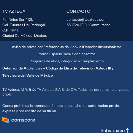
TV AZTECA
CONTACTO
Periférico Sur 4121,
contacto@tvazteca.com
Col. Fuentes Del Pedregal,
55 1720 1313
| Conmutador
C.P. 14141,
Ciudad De México, México.
Aviso de privacidad
Preferencias de Cookies
Derechos
Inversionistas
Promo Espacio
Trabaja con nosotros
Programa de ética, integridad y cumplimiento
Defensor de Audiencias y Código de Ética de Televisión Azteca III y
Televisora del Valle de México
TV Azteca, M.R. & ©, TV Azteca, S.A.B. de C.V. Todos los derechos reservados,
2025.
Queda prohibida la reproducción total o parcial sin la autorización previa,
expresa y por escrito de su titular.
Subir inicio