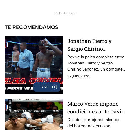
PUBLICIDAD
TE RECOMENDAMOS
Jonathan Fierro y
Sergio Chirino
protagonizan una
Revive la pelea completa entre
Jonathan Fierro y Sergio
guerra sobre el ring
Chirino Sánchez, un combate
lleno de intensidad,
27 julio, 2026
intercambio de golpes y
17:20
emociones de principio a fin.
Marco Verde impone
condiciones ante David
Camacho en una
Dos de los mejores talentos
del boxeo mexicano se
intensa batalla de Box