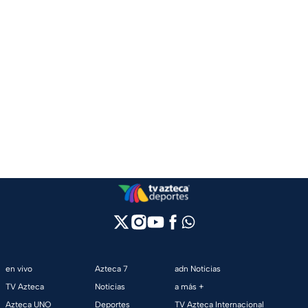
en vivo
Azteca 7
adn Noticias
TV Azteca
Noticias
a más +
Azteca UNO
Deportes
TV Azteca Internacional