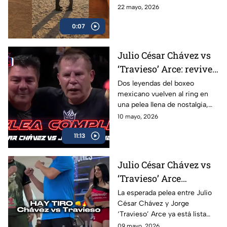
su combate ante el francés
22 mayo, 2026
Christian Mbilli que sucederá
0:07
en el mes de septiembre.
Julio César Chávez vs
‘Travieso’ Arce: revive
la pelea completa en
Dos leyendas del boxeo
mexicano vuelven al ring en
Box Azteca
una pelea llena de nostalgia,
emoción y grandes momentos
10 mayo, 2026
para los aficionados.
11:13
Julio César Chávez vs
‘Travieso’ Arce
cumplen con la
La esperada pelea entre Julio
César Chávez y Jorge
báscula; habrá pelea en
‘Travieso’ Arce ya está lista
Box Azteca
luego de que ambos superaran
09 mayo, 2026