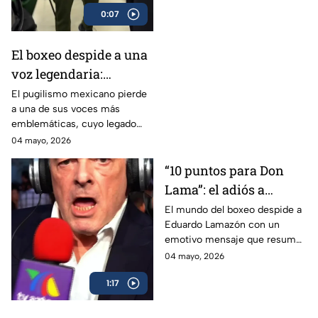
0:07
El boxeo despide a una
voz legendaria:
Eduardo Lamazón
El pugilismo mexicano pierde
a una de sus voces más
emblemáticas, cuyo legado
marcó a generaciones.
04 mayo, 2026
“10 puntos para Don
Lama”: el adiós a
Eduardo Lamazón
El mundo del boxeo despide a
Eduardo Lamazón con un
emotivo mensaje que resume
su legado imborrable.
04 mayo, 2026
1:17