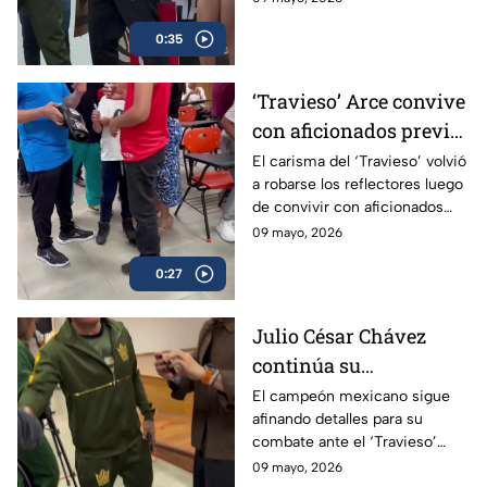
sin problemas la báscula.
0:35
‘Travieso’ Arce convive
con aficionados previo
a su esperado combate
El carisma del ‘Travieso’ volvió
a robarse los reflectores luego
de convivir con aficionados
antes de subir al ring.
09 mayo, 2026
0:27
Julio César Chávez
continúa su
preparación para
El campeón mexicano sigue
afinando detalles para su
enfrentar al ‘Travieso’
combate ante el ‘Travieso’
Arce
Arce
09 mayo, 2026