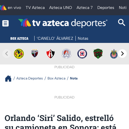
en vivo
TV Azteca
Azteca UNO
Azteca 7
Deportes
Notic
‘CANELO’ ÁLVAREZ
Notas
PUBLICIDAD
Azteca Deportes
Box Azteca
Nota
PUBLICIDAD
Orlando ‘Siri’ Salido, estrelló
su camioneta en Sonora; está