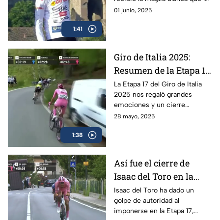
Giro de Italia 2025
acredita como el mejor menor
01 junio, 2025
de 25 años en el Giro de Italia
1:41
2025
Giro de Italia 2025:
Resumen de la Etapa 17
y el triunfo de Isaac del
La Etapa 17 del Giro de Italia
2025 nos regaló grandes
Toro
emociones y un cierre
espectacular, en donde el líder
28 mayo, 2025
mexicano, Isaac del Toro, se
1:38
llevó el triunfo
Así fue el cierre de
Isaac del Toro en la
Etapa 17 del Giro de
Isaac del Toro ha dado un
golpe de autoridad al
Italia
imponerse en la Etapa 17,