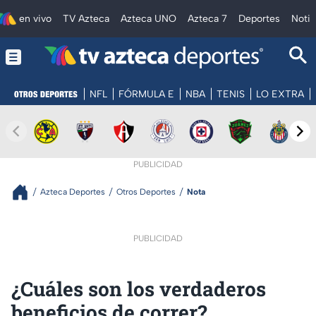
en vivo
TV Azteca
Azteca UNO
Azteca 7
Deportes
Notic
NFL
FÓRMULA E
NBA
TENIS
LO EXTRA
PUBLICIDAD
Azteca Deportes
Otros Deportes
Nota
PUBLICIDAD
¿Cuáles son los verdaderos
beneficios de correr?