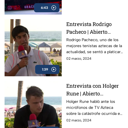
legado de 22 Grand Slams en
6:43
más de dos décadas.
Entrevista Rodrigo
Pacheco | Abierto
Mexicano de Tenis
Rodrigo Pacheco, uno de los
mejores tenistas aztecas de la
actualidad, se sentó a platicar
con TV Azteca previo al
02 marzo, 2024
Abierto Mexicano de Tenis en
1:39
Acapulco
Entrevista con Holger
Rune | Abierto
Mexicano de Tenis
Holger Rune habló ante los
micrófonos de TV Azteca
sobre la catástrofe ocurrida en
Acapulco y como el Abierto
02 marzo, 2024
Mexicano de Open da