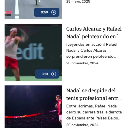
consolidándose como líder de
28 mayo, 2025
la competencia y reforzando
0:59
su dominio con la maglia rosa.
Carlos Alcaraz y Rafael
Nadal peloteando en la
Copa Davis
¡Leyendas en acción! Rafael
Nadal y Carlos Alcaraz
sorprendieron peloteando
juntos en la Copa Davis
20 noviembre, 2024
3:10
Nadal se despide del
tenis profesional entre
lágrimas
Entre lágrimas, Rafael Nadal
cerró su carrera tras la derrota
de España ante Países Bajos
en la Copa Davis, dejando un
20 noviembre, 2024