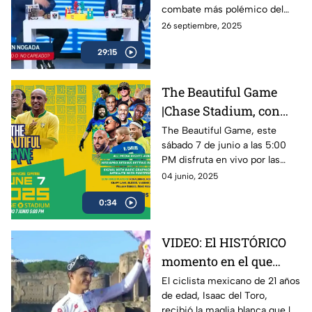
combate más polémico del
año, mientras Ryan García
26 septiembre, 2025
anuncia su regreso al ring con
29:15
sed de revancha.
The Beautiful Game
|Chase Stadium, con
Ronaldinho y Roberto
The Beautiful Game, este
sábado 7 de junio a las 5:00
Carlos | 7 de junio a las
PM disfruta en vivo por las
5:00 PM
plataformas de Azteca
04 junio, 2025
Deportes el encuentro entre
0:34
Ronaldinho y Roberto Carlos
VIDEO: El HISTÓRICO
momento en el que
Isaac del Toro recibe la
El ciclista mexicano de 21 años
de edad, Isaac del Toro,
Maglia Blanca en el
recibió la maglia blanca que lo