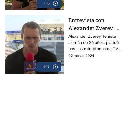
1:15
esperanza a la gente
Entrevista con
Alexander Zverev |
Abierto Mexicano de
Alexander Zverev, tenista
alemán de 26 años, platicó
Tenis
para los micrófonos de TV
Azteca Deportes durante su
02 marzo, 2024
participación en el Abierto
2:17
Mexicano de Tenis