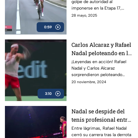
golpe de autoridad al
Italia
imponerse en la Etapa 17,
consolidándose como líder de
28 mayo, 2025
la competencia y reforzando
0:59
su dominio con la maglia rosa.
Carlos Alcaraz y Rafael
Nadal peloteando en la
Copa Davis
¡Leyendas en acción! Rafael
Nadal y Carlos Alcaraz
sorprendieron peloteando
juntos en la Copa Davis
20 noviembre, 2024
3:10
Nadal se despide del
tenis profesional entre
lágrimas
Entre lágrimas, Rafael Nadal
cerró su carrera tras la derrota