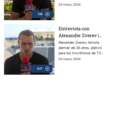
Acapulco y como el Abierto
02 marzo, 2024
Mexicano de Open da
1:15
esperanza a la gente
Entrevista con
Alexander Zverev |
Abierto Mexicano de
Alexander Zverev, tenista
alemán de 26 años, platicó
Tenis
para los micrófonos de TV
Azteca Deportes durante su
02 marzo, 2024
participación en el Abierto
2:17
Mexicano de Tenis