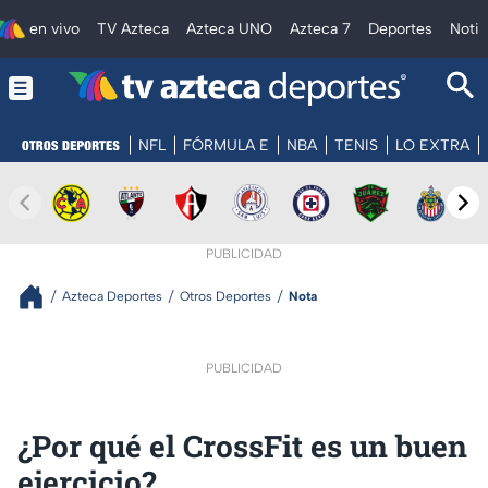
en vivo
TV Azteca
Azteca UNO
Azteca 7
Deportes
Notic
NFL
FÓRMULA E
NBA
TENIS
LO EXTRA
PUBLICIDAD
Azteca Deportes
Otros Deportes
Nota
PUBLICIDAD
¿Por qué el CrossFit es un buen
ejercicio?