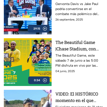
Ryan García | A Raspar
Gervonta Davis vs Jake Paul
podría convertirse en el
La Lona
combate más polémico del
año, mientras Ryan García
26 septiembre, 2025
anuncia su regreso al ring con
29:15
sed de revancha.
The Beautiful Game
|Chase Stadium, con
Ronaldinho y Roberto
The Beautiful Game, este
sábado 7 de junio a las 5:00
Carlos | 7 de junio a las
PM disfruta en vivo por las
5:00 PM
plataformas de Azteca
04 junio, 2025
Deportes el encuentro entre
0:34
Ronaldinho y Roberto Carlos
VIDEO: El HISTÓRICO
momento en el que
Isaac del Toro recibe la