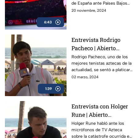
de España ante Países Bajos
en la Copa Davis, dejando un
20 noviembre, 2024
legado de 22 Grand Slams en
6:43
más de dos décadas.
Entrevista Rodrigo
Pacheco | Abierto
Mexicano de Tenis
Rodrigo Pacheco, uno de los
mejores tenistas aztecas de la
actualidad, se sentó a platicar
con TV Azteca previo al
02 marzo, 2024
Abierto Mexicano de Tenis en
1:39
Acapulco
Entrevista con Holger
Rune | Abierto
Mexicano de Tenis
Holger Rune habló ante los
micrófonos de TV Azteca
sobre la catástrofe ocurrida en