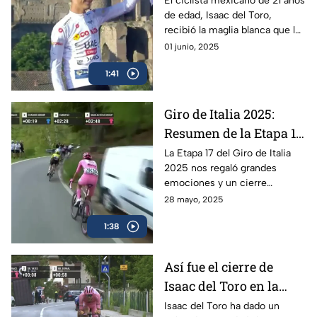
El ciclista mexicano de 21 años
de edad, Isaac del Toro,
Maglia Blanca en el
recibió la maglia blanca que lo
Giro de Italia 2025
acredita como el mejor menor
01 junio, 2025
de 25 años en el Giro de Italia
1:41
2025
Giro de Italia 2025:
Resumen de la Etapa 17
y el triunfo de Isaac del
La Etapa 17 del Giro de Italia
2025 nos regaló grandes
Toro
emociones y un cierre
espectacular, en donde el líder
28 mayo, 2025
mexicano, Isaac del Toro, se
1:38
llevó el triunfo
Así fue el cierre de
Isaac del Toro en la
Etapa 17 del Giro de
Isaac del Toro ha dado un