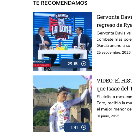
TE RECOMENDAMOS
Gervonta Davis
regreso de Rya
Lona
Gervonta Davis vs 
combate más polém
García anuncia su 
revancha.
26 septiembre, 2025
29:15
VIDEO: El HI
que Isaac del 
Blanca en el G
El ciclista mexica
Toro, recibió la m
el mejor menor de 
01 junio, 2025
1:41