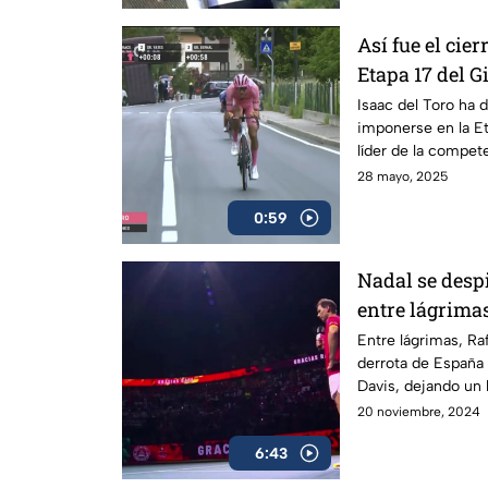
Así fue el cier
Etapa 17 del Gi
Isaac del Toro ha 
imponerse en la E
líder de la compet
con la maglia rosa.
28 mayo, 2025
0:59
Nadal se despi
entre lágrima
Entre lágrimas, Raf
derrota de España 
Davis, dejando un
de dos décadas.
20 noviembre, 2024
6:43