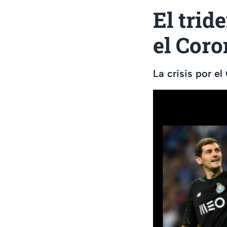
El trid
el Cor
La crisis por e