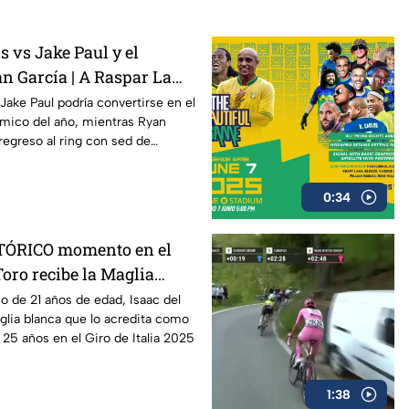
 vs Jake Paul y el
n García | A Raspar La
Jake Paul podría convertirse en el
ico del año, mientras Ryan
regreso al ring con sed de
0:34
STÓRICO momento en el
Toro recibe la Maglia
iro de Italia 2025
no de 21 años de edad, Isaac del
aglia blanca que lo acredita como
25 años en el Giro de Italia 2025
1:38