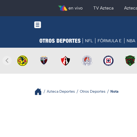
en vivo
TV Azteca
Aztec
NFL
FÓRMULA E
NBA
Azteca Deportes
Otros Deportes
Nota