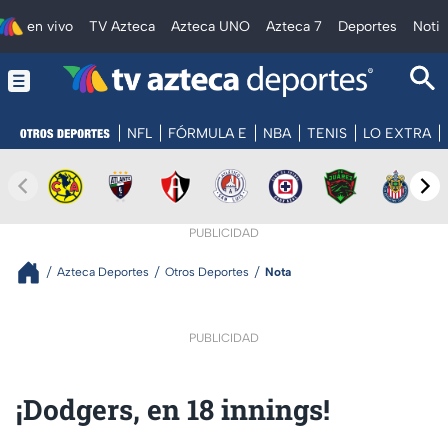
en vivo
TV Azteca
Azteca UNO
Azteca 7
Deportes
Notic
NFL
FÓRMULA E
NBA
TENIS
LO EXTRA
PUBLICIDAD
Azteca Deportes
Otros Deportes
Nota
PUBLICIDAD
¡Dodgers, en 18 innings!