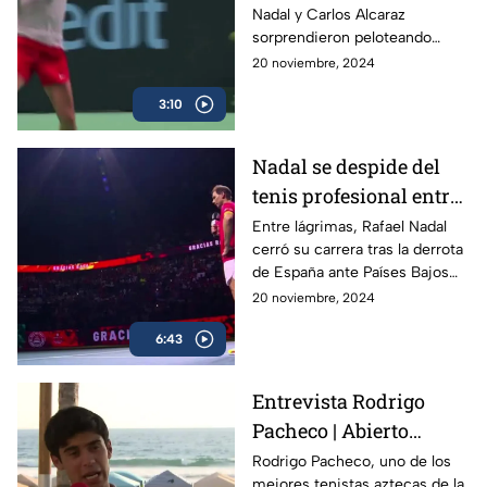
Nadal y Carlos Alcaraz
sorprendieron peloteando
juntos en la Copa Davis
20 noviembre, 2024
3:10
Nadal se despide del
tenis profesional entre
lágrimas
Entre lágrimas, Rafael Nadal
cerró su carrera tras la derrota
de España ante Países Bajos
en la Copa Davis, dejando un
20 noviembre, 2024
legado de 22 Grand Slams en
6:43
más de dos décadas.
Entrevista Rodrigo
Pacheco | Abierto
Mexicano de Tenis
Rodrigo Pacheco, uno de los
mejores tenistas aztecas de la