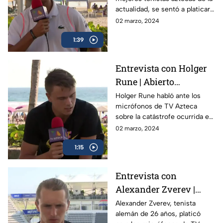
actualidad, se sentó a platicar
con TV Azteca previo al
02 marzo, 2024
Abierto Mexicano de Tenis en
1:39
Acapulco
Entrevista con Holger
Rune | Abierto
Mexicano de Tenis
Holger Rune habló ante los
micrófonos de TV Azteca
sobre la catástrofe ocurrida en
Acapulco y como el Abierto
02 marzo, 2024
Mexicano de Open da
1:15
esperanza a la gente
Entrevista con
Alexander Zverev |
Abierto Mexicano de
Alexander Zverev, tenista
alemán de 26 años, platicó
Tenis