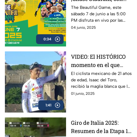
Ronaldinho y Roberto
The Beautiful Game, este
sábado 7 de junio a las 5:00
Carlos | 7 de junio a las
PM disfruta en vivo por las
5:00 PM
plataformas de Azteca
04 junio, 2025
Deportes el encuentro entre
0:34
Ronaldinho y Roberto Carlos
VIDEO: El HISTÓRICO
momento en el que
Isaac del Toro recibe la
El ciclista mexicano de 21 años
de edad, Isaac del Toro,
Maglia Blanca en el
recibió la maglia blanca que lo
Giro de Italia 2025
acredita como el mejor menor
01 junio, 2025
de 25 años en el Giro de Italia
1:41
2025
Giro de Italia 2025:
Resumen de la Etapa 17