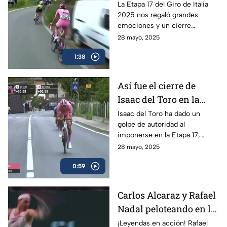
y el triunfo de Isaac del
La Etapa 17 del Giro de Italia
2025 nos regaló grandes
Toro
emociones y un cierre
espectacular, en donde el líder
28 mayo, 2025
mexicano, Isaac del Toro, se
1:38
llevó el triunfo
Así fue el cierre de
Isaac del Toro en la
Etapa 17 del Giro de
Isaac del Toro ha dado un
golpe de autoridad al
Italia
imponerse en la Etapa 17,
consolidándose como líder de
28 mayo, 2025
la competencia y reforzando
0:59
su dominio con la maglia rosa.
Carlos Alcaraz y Rafael
Nadal peloteando en la
Copa Davis
¡Leyendas en acción! Rafael