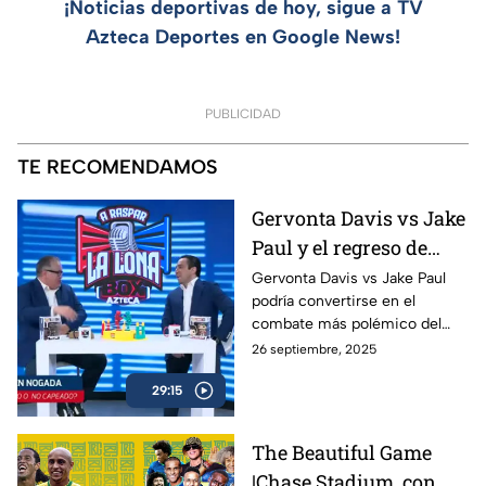
¡Noticias deportivas de hoy, sigue a TV
Azteca Deportes en Google News!
PUBLICIDAD
TE RECOMENDAMOS
Gervonta Davis vs Jake
Paul y el regreso de
Ryan García | A Raspar
Gervonta Davis vs Jake Paul
podría convertirse en el
La Lona
combate más polémico del
año, mientras Ryan García
26 septiembre, 2025
anuncia su regreso al ring con
29:15
sed de revancha.
The Beautiful Game
|Chase Stadium, con