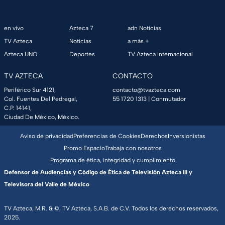
en vivo
Azteca 7
adn Noticias
TV Azteca
Noticias
a más +
Azteca UNO
Deportes
TV Azteca Internacional
TV AZTECA
CONTACTO
Periférico Sur 4121,
contacto@tvazteca.com
Col. Fuentes Del Pedregal,
55 1720 1313
| Conmutador
C.P. 14141,
Ciudad De México, México.
Aviso de privacidad
Preferencias de Cookies
Derechos
Inversionistas
Promo Espacio
Trabaja con nosotros
Programa de ética, integridad y cumplimiento
Defensor de Audiencias y Código de Ética de Televisión Azteca III y
Televisora del Valle de México
TV Azteca, M.R. & ©, TV Azteca, S.A.B. de C.V. Todos los derechos reservados,
2025.