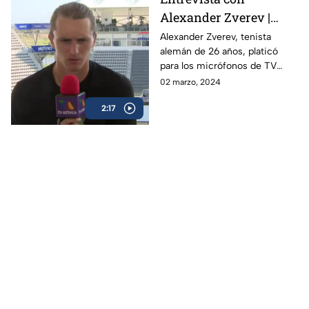
Alexander Zverev |
Abierto Mexicano de
Alexander Zverev, tenista
alemán de 26 años, platicó
Tenis
para los micrófonos de TV
Azteca Deportes durante su
02 marzo, 2024
participación en el Abierto
2:17
Mexicano de Tenis