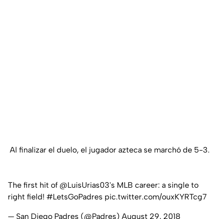
Al finalizar el duelo, el jugador azteca se marchó de 5-3.
The first hit of
@LuisUrias03
's MLB career: a single to
right field!
#LetsGoPadres
pic.twitter.com/ouxKYRTcg7
— San Diego Padres (@Padres)
August 29, 2018