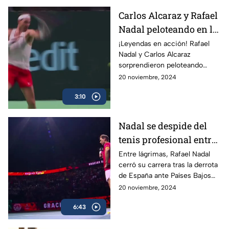
Carlos Alcaraz y Rafael
Nadal peloteando en la
Copa Davis
¡Leyendas en acción! Rafael
Nadal y Carlos Alcaraz
sorprendieron peloteando
juntos en la Copa Davis
20 noviembre, 2024
3:10
Nadal se despide del
tenis profesional entre
lágrimas
Entre lágrimas, Rafael Nadal
cerró su carrera tras la derrota
de España ante Países Bajos
en la Copa Davis, dejando un
20 noviembre, 2024
legado de 22 Grand Slams en
6:43
más de dos décadas.