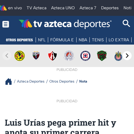
en vivo
TV Azteca
Azteca UNO
Azteca 7
Deportes
Notic
NFL
FÓRMULA E
NBA
TENIS
LO EXTRA
PUBLICIDAD
Azteca Deportes
Otros Deportes
Nota
PUBLICIDAD
Luis Urías pega primer hit y
anota su primer carrera