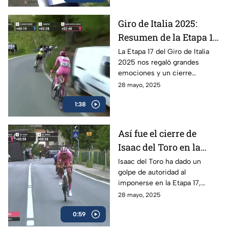
Giro de Italia 2025:
Resumen de la Etapa 17
y el triunfo de Isaac del
La Etapa 17 del Giro de Italia
2025 nos regaló grandes
Toro
emociones y un cierre
espectacular, en donde el líder
28 mayo, 2025
mexicano, Isaac del Toro, se
1:38
llevó el triunfo
Así fue el cierre de
Isaac del Toro en la
Etapa 17 del Giro de
Isaac del Toro ha dado un
golpe de autoridad al
Italia
imponerse en la Etapa 17,
consolidándose como líder de
28 mayo, 2025
la competencia y reforzando
0:59
su dominio con la maglia rosa.