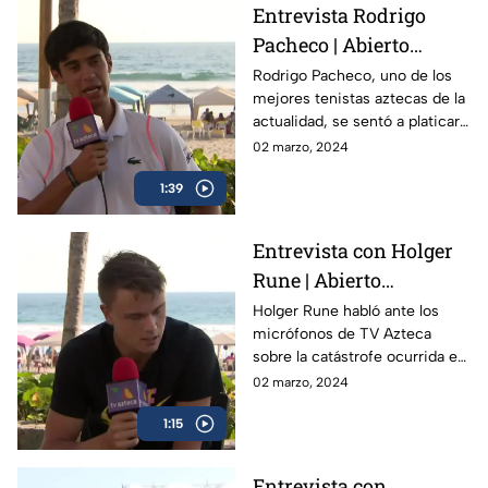
Entrevista Rodrigo
Pacheco | Abierto
Mexicano de Tenis
Rodrigo Pacheco, uno de los
mejores tenistas aztecas de la
actualidad, se sentó a platicar
con TV Azteca previo al
02 marzo, 2024
Abierto Mexicano de Tenis en
1:39
Acapulco
Entrevista con Holger
Rune | Abierto
Mexicano de Tenis
Holger Rune habló ante los
micrófonos de TV Azteca
sobre la catástrofe ocurrida en
Acapulco y como el Abierto
02 marzo, 2024
Mexicano de Open da
1:15
esperanza a la gente
Entrevista con