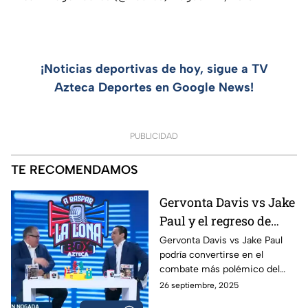
¡Noticias deportivas de hoy, sigue a TV
Azteca Deportes en Google News!
PUBLICIDAD
TE RECOMENDAMOS
Gervonta Davis vs Jake
Paul y el regreso de
Ryan García | A Raspar
Gervonta Davis vs Jake Paul
podría convertirse en el
La Lona
combate más polémico del
año, mientras Ryan García
26 septiembre, 2025
anuncia su regreso al ring con