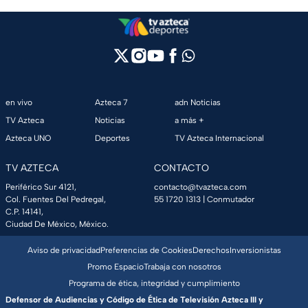
en vivo
Azteca 7
adn Noticias
TV Azteca
Noticias
a más +
Azteca UNO
Deportes
TV Azteca Internacional
TV AZTECA
CONTACTO
Periférico Sur 4121,
contacto@tvazteca.com
Col. Fuentes Del Pedregal,
55 1720 1313
| Conmutador
C.P. 14141,
Ciudad De México, México.
Aviso de privacidad
Preferencias de Cookies
Derechos
Inversionistas
Promo Espacio
Trabaja con nosotros
Programa de ética, integridad y cumplimiento
Defensor de Audiencias y Código de Ética de Televisión Azteca III y