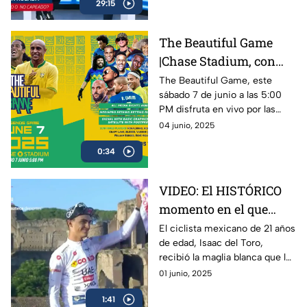
29:15
sed de revancha.
The Beautiful Game
|Chase Stadium, con
Ronaldinho y Roberto
The Beautiful Game, este
sábado 7 de junio a las 5:00
Carlos | 7 de junio a las
PM disfruta en vivo por las
5:00 PM
plataformas de Azteca
04 junio, 2025
Deportes el encuentro entre
0:34
Ronaldinho y Roberto Carlos
VIDEO: El HISTÓRICO
momento en el que
Isaac del Toro recibe la
El ciclista mexicano de 21 años
de edad, Isaac del Toro,
Maglia Blanca en el
recibió la maglia blanca que lo
Giro de Italia 2025
acredita como el mejor menor
01 junio, 2025
de 25 años en el Giro de Italia
1:41
2025