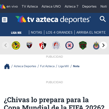
en vivo
TV Azteca
Azteca UNO
Azteca 7
Deportes
Notic
NOTAS
LOS 4 GRANDES
ARRIBA EL NORTE
PUBLICIDAD
Azteca Deportes
Fut Azteca
Liga MX
Nota
PUBLICIDAD
¿Chivas lo prepara para la
Copa Mundial de la FIFA 2026?