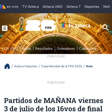
en vivo
TV Azteca
Azteca UNO
Azteca 7
Deportes
Notic
EN VIVO
Notas
Resultados
Goleadores
Calendario
PUBLICIDAD
Azteca Deportes
Copa Mundial de la FIFA 2026
Nota
PUBLICIDAD
Partidos de MAÑANA viernes
3 de julio de los 16vos de final