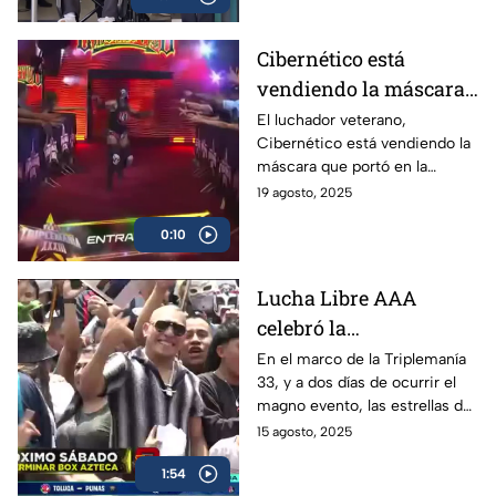
Cibernético está
vendiendo la máscara
que usó en Triplemanía
El luchador veterano,
Cibernético está vendiendo la
33
máscara que portó en la
Triplemanía 33, en donde
19 agosto, 2025
participó en la Copa
0:10
Triplemanía. El precio es de 10
mil pesos.
Lucha Libre AAA
celebró la
peregrinación 2025,
En el marco de la Triplemanía
33, y a dos días de ocurrir el
previo a la Triplemanía
magno evento, las estrellas de
la AAA celebraron la tradicional
15 agosto, 2025
peregrinación con mucha
1:54
pasión y fe.