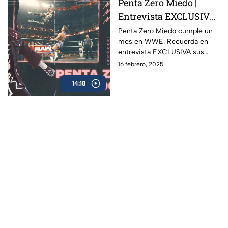
Penta Zero Miedo |
Entrevista EXCLUSIVA
con la figura mexicana
Penta Zero Miedo cumple un
mes en WWE. Recuerda en
en WWE
entrevista EXCLUSIVA sus
inicios, su pasión por la lucha
16 febrero, 2025
libre, objetivos y misión de
14:18
vida.