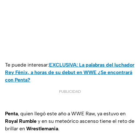
Te puede interesar:
EXCLUSIVA: La palabras del luchador
Rey Fénix, a horas de su debut en WWE ¿Se encontrará
con Penta?
PUBLICIDAD
Penta
, quien llegó este año a WWE Raw, ya estuvo en
Royal Rumble
y en su meteórico ascenso tiene el reto de
brillar en
Wrestlemania
.