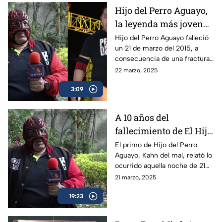
Hijo del Perro Aguayo,
la leyenda más joven
de la lucha libre en
Hijo del Perro Aguayo falleció
un 21 de marzo del 2015, a
morir | A una década de
consecuencia de una fractura
su fallecimiento
cervical mientras luchaba en
22 marzo, 2025
Tijuana; la afición al pancracio
3:09
no lo olvida.
A 10 años del
fallecimiento de El Hijo
del Perro Aguayo |
El primo de Hijo del Perro
Aguayo, Kahn del mal, relató lo
Kahn del Mal, primo
ocurrido aquella noche de 21
del luchador, recuerda
de marzo del 2015 en Tijuana,
21 marzo, 2025
la trágica noche
donde el luchador perdió la
19:23
vida en pleno ring.