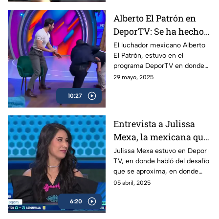
Alberto El Patrón en
DeporTV: Se ha hecho
todo para poder
El luchador mexicano Alberto
El Patrón, estuvo en el
regresar a WWE
programa DeporTV en donde
habló de su presente como
29 mayo, 2025
megacampeón y de lo que
10:27
puede venir con él en relación
a WWE.
Entrevista a Julissa
Mexa, la mexicana que
expondrá su cabellera
Julissa Mexa estuvo en Depor
TV, en donde habló del desafío
que se aproxima, en donde
expondrá su cabellera ante
05 abril, 2025
otro grupo de luchadoras de
6:20
altísimo nivel.