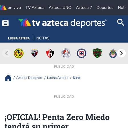
en vivo
TV Azteca
Azteca UNO
Azteca 7
Deportes
Notic
NOTAS
PUBLICIDAD
Azteca Deportes
Lucha Azteca
Nota
PUBLICIDAD
¡OFICIAL! Penta Zero Miedo
tendrá su primer