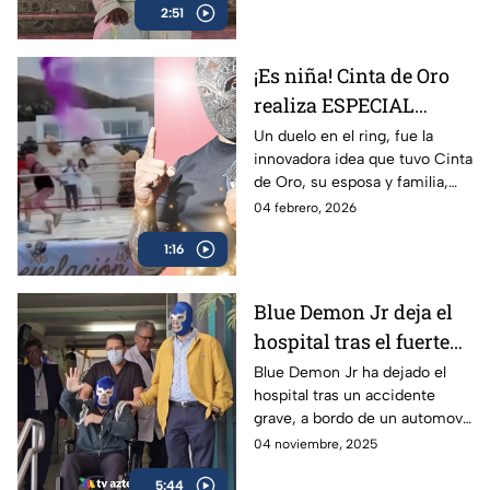
2:51
talento en la Iglesia de Santa
Lucía.
¡Es niña! Cinta de Oro
realiza ESPECIAL
revelación de género
Un duelo en el ring, fue la
innovadora idea que tuvo Cinta
en un ring de lucha
de Oro, su esposa y familia,
libre
para anunciar y celebrar la
04 febrero, 2026
venida de su hija; siempre
1:16
recordarán el momento.
Blue Demon Jr deja el
hospital tras el fuerte
accidente
Blue Demon Jr ha dejado el
hospital tras un accidente
automovilístico
grave, a bordo de un automovil
sufrido el 28 de octubre en la
04 noviembre, 2025
madrugada, que pudo haberle
5:44
costado la vida