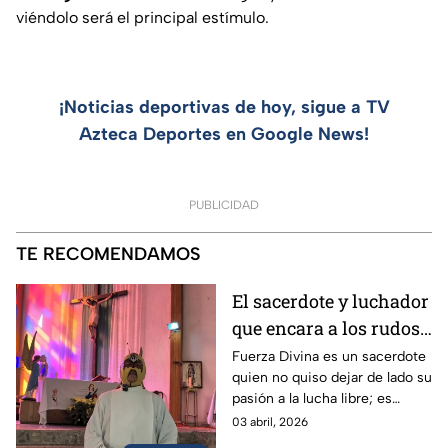
viéndolo será el principal estímulo.
¡Noticias deportivas de hoy, sigue a TV
Azteca Deportes en Google News!
PUBLICIDAD
TE RECOMENDAMOS
El sacerdote y luchador
que encara a los rudos
y al pecado: Fuerza
Fuerza Divina es un sacerdote
quien no quiso dejar de lado su
Divina
pasión a la lucha libre; es
profesional de este deporte y
03 abril, 2026
también formador de nuevo