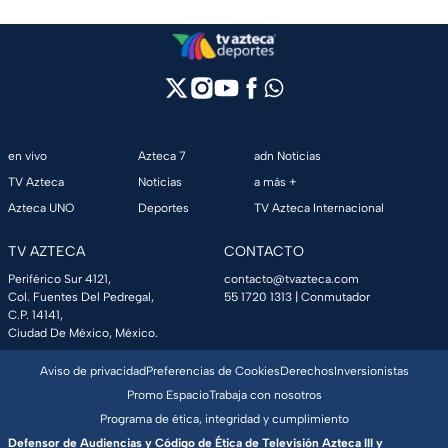
en vivo
Azteca 7
adn Noticias
TV Azteca
Noticias
a más +
Azteca UNO
Deportes
TV Azteca Internacional
TV AZTECA
CONTACTO
Periférico Sur 4121,
contacto@tvazteca.com
Col. Fuentes Del Pedregal,
55 1720 1313
| Conmutador
C.P. 14141,
Ciudad De México, México.
Aviso de privacidad
Preferencias de Cookies
Derechos
Inversionistas
Promo Espacio
Trabaja con nosotros
Programa de ética, integridad y cumplimiento
Defensor de Audiencias y Código de Ética de Televisión Azteca III y