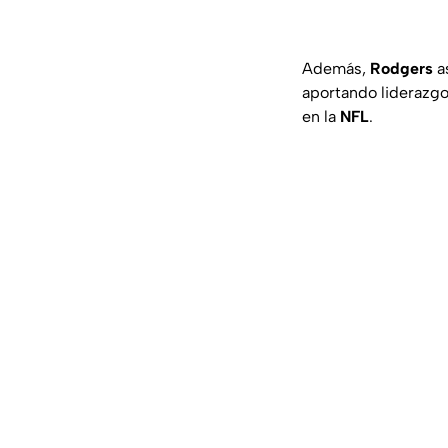
Además,
Rodgers
as
aportando liderazgo
en la
NFL
.