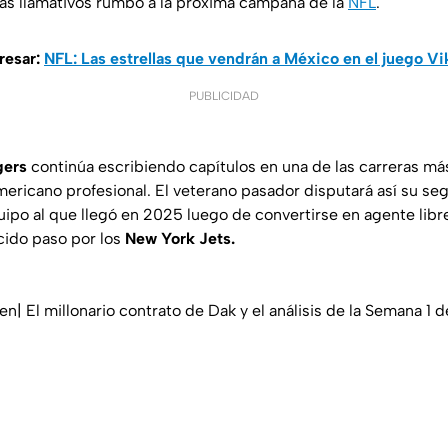
ás llamativos rumbo a la próxima campaña de la
NFL
.
resar:
NFL: Las estrellas que vendrán a México en el juego Vi
PUBLICIDAD
ers
continúa escribiendo capítulos en una de las carreras más
 americano profesional. El veterano pasador disputará así su 
uipo al que llegó en 2025 luego de convertirse en agente libr
cido paso por los
New York Jets.
n| El millonario contrato de Dak y el análisis de la Semana 1 d