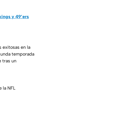
kings y 49’ers
 exitosas en la
segunda temporada
e tras un
e la NFL