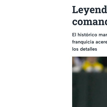
Leyend
comand
El histórico m
franquicia acer
los detalles