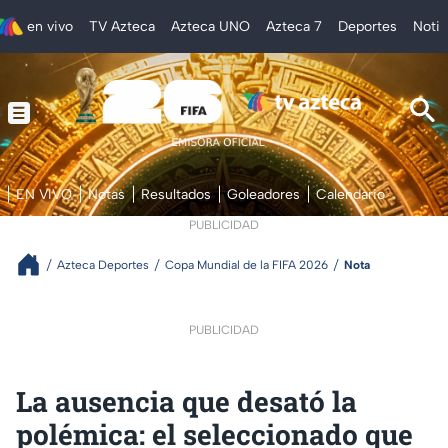
en vivo
TV Azteca
Azteca UNO
Azteca 7
Deportes
Notic
EN VIVO
Notas
Resultados
Goleadores
Calendario
PUBLICIDAD
Azteca Deportes
Copa Mundial de la FIFA 2026
Nota
PUBLICIDAD
La ausencia que desató la
polémica: el seleccionado que