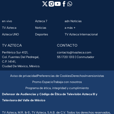
en vivo
Azteca 7
adn Noticias
TV Azteca
Noticias
a más +
Azteca UNO
Deportes
TV Azteca Internacional
TV AZTECA
CONTACTO
Periférico Sur 4121,
contacto@tvazteca.com
Col. Fuentes Del Pedregal,
55 1720 1313
| Conmutador
C.P. 14141,
Ciudad De México, México.
Aviso de privacidad
Preferencias de Cookies
Derechos
Inversionistas
Promo Espacio
Trabaja con nosotros
Programa de ética, integridad y cumplimiento
Defensor de Audiencias y Código de Ética de Televisión Azteca III y
Televisora del Valle de México
TV Azteca, M.R. & ©, TV Azteca, S.A.B. de C.V. Todos los derechos reservados,