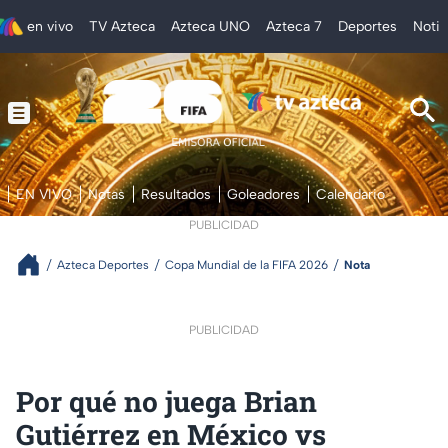
en vivo
TV Azteca
Azteca UNO
Azteca 7
Deportes
Notic
EN VIVO
Notas
Resultados
Goleadores
Calendario
PUBLICIDAD
Azteca Deportes
Copa Mundial de la FIFA 2026
Nota
PUBLICIDAD
Por qué no juega Brian
Gutiérrez en México vs