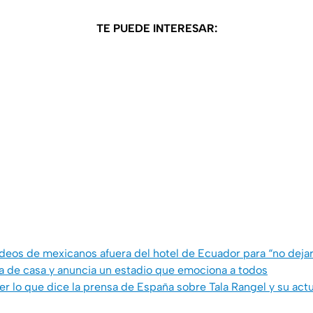
TE PUEDE INTERESAR:
ideos de mexicanos afuera del hotel de Ecuador para “no dejar
a de casa y anuncia un estadio que emociona a todos
r lo que dice la prensa de España sobre Tala Rangel y su act