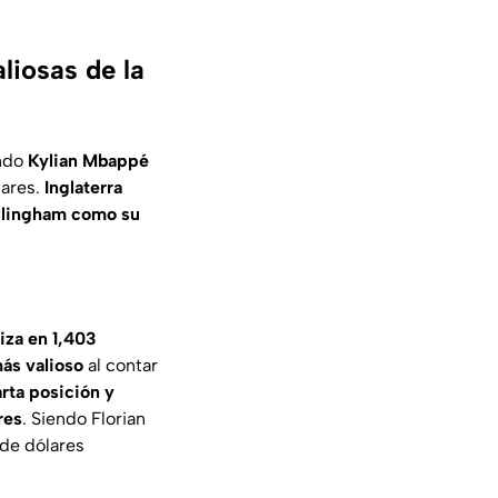
liosas de la
endo
Kylian Mbappé
lares.
Inglaterra
llingham como su
tiza en 1,403
ás valioso
al contar
arta posición y
res
. Siendo Florian
 de dólares