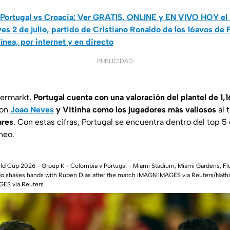
Portugal vs Croacia: Ver GRATIS, ONLINE y EN VIVO HOY el r
es 2 de julio, partido de Cristiano Ronaldo de los 16avos de 
ínea, por internet y en directo
PUBLICIDAD
fermarkt
,
Portugal cuenta con una valoración del plantel de 1,
con
Joao Neves
y Vitinha como los jugadores más valiosos
al 
ares
. Con estas cifras, Portugal se encuentra dentro del top 5
neo.
ld Cup 2026 - Group K - Colombia v Portugal - Miami Stadium, Miami Gardens, Flo
aldo shakes hands with Ruben Dias after the match IMAGN IMAGES via Reuters/Na
ES via Reuters