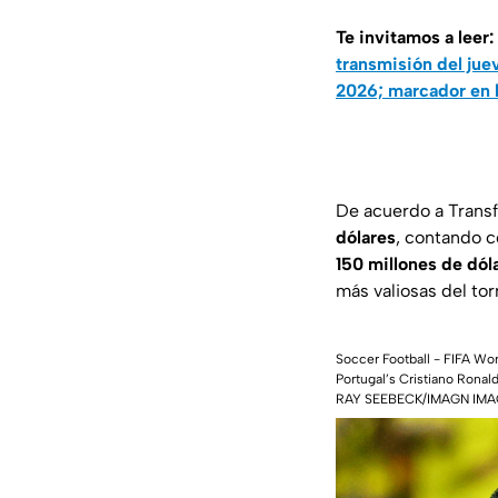
Te invitamos a leer:
transmisión del juev
2026; marcador en l
De acuerdo a
Trans
dólares
, contando 
150 millones de dól
más valiosas del tor
Soccer Football - FIFA Wor
Portugal’s Cristiano Ron
RAY SEEBECK/IMAGN IMAG