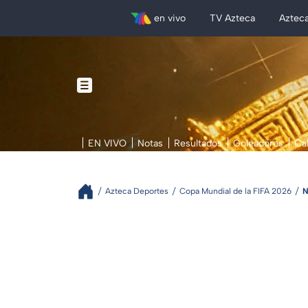
en vivo
TV Azteca
Aztec
EN VIVO
Notas
Resultados
Goleadores
Ca
Azteca Deportes
Copa Mundial de la FIFA 2026
N