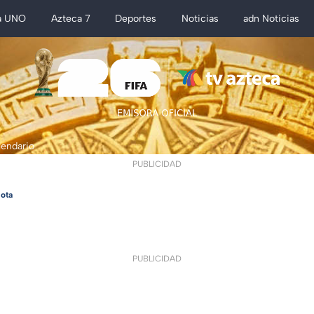
a UNO
Azteca 7
Deportes
Noticias
adn Noticias
lendario
PUBLICIDAD
ota
PUBLICIDAD