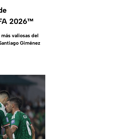
de
FIFA 2026™
 más valiosas del
Santiago Giménez