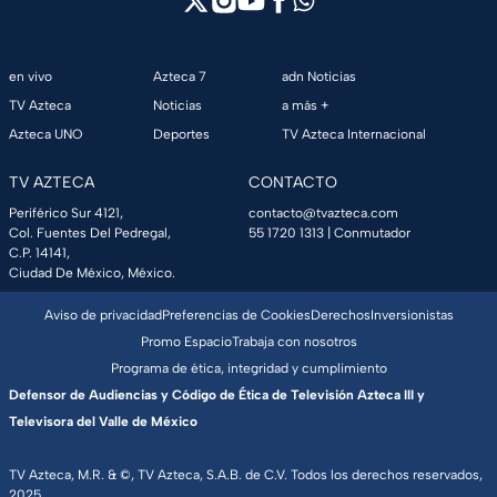
en vivo
Azteca 7
adn Noticias
TV Azteca
Noticias
a más +
Azteca UNO
Deportes
TV Azteca Internacional
TV AZTECA
CONTACTO
Periférico Sur 4121,
contacto@tvazteca.com
Col. Fuentes Del Pedregal,
55 1720 1313
| Conmutador
C.P. 14141,
Ciudad De México, México.
Aviso de privacidad
Preferencias de Cookies
Derechos
Inversionistas
Promo Espacio
Trabaja con nosotros
Programa de ética, integridad y cumplimiento
Defensor de Audiencias y Código de Ética de Televisión Azteca III y
Televisora del Valle de México
TV Azteca, M.R. & ©, TV Azteca, S.A.B. de C.V. Todos los derechos reservados,
2025.