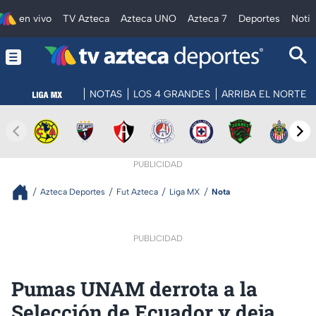
en vivo
TV Azteca
Azteca UNO
Azteca 7
Deportes
Notic
NOTAS
LOS 4 GRANDES
ARRIBA EL NORTE
PUBLICIDAD
Azteca Deportes
Fut Azteca
Liga MX
Nota
PUBLICIDAD
Pumas UNAM derrota a la
Selección de Ecuador y deja