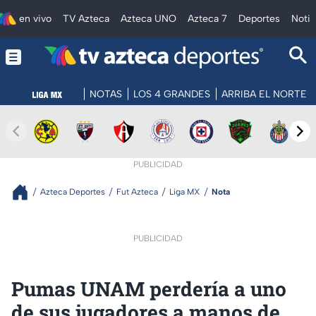
en vivo
TV Azteca
Azteca UNO
Azteca 7
Deportes
Notic
NOTAS
LOS 4 GRANDES
ARRIBA EL NORTE
PUBLICIDAD
Azteca Deportes
Fut Azteca
Liga MX
Nota
PUBLICIDAD
Pumas UNAM perdería a uno
de sus jugadores a manos de