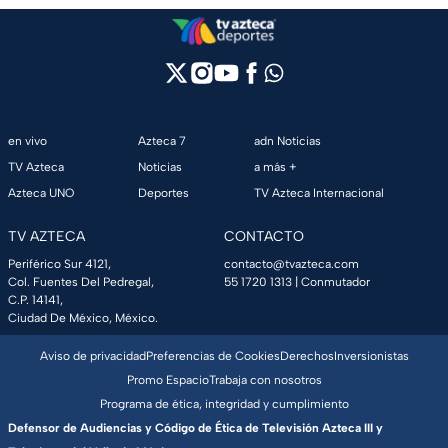
en vivo
Azteca 7
adn Noticias
TV Azteca
Noticias
a más +
Azteca UNO
Deportes
TV Azteca Internacional
TV AZTECA
CONTACTO
Periférico Sur 4121,
contacto@tvazteca.com
Col. Fuentes Del Pedregal,
55 1720 1313
| Conmutador
C.P. 14141,
Ciudad De México, México.
Aviso de privacidad
Preferencias de Cookies
Derechos
Inversionistas
Promo Espacio
Trabaja con nosotros
Programa de ética, integridad y cumplimiento
Defensor de Audiencias y Código de Ética de Televisión Azteca III y