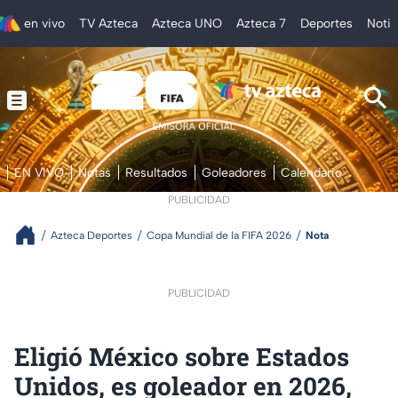
en vivo
TV Azteca
Azteca UNO
Azteca 7
Deportes
Notic
EN VIVO
Notas
Resultados
Goleadores
Calendario
PUBLICIDAD
Azteca Deportes
Copa Mundial de la FIFA 2026
Nota
PUBLICIDAD
Eligió México sobre Estados
Unidos, es goleador en 2026,