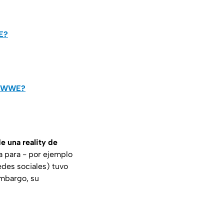
WE?
de WWE?
de una reality de
da para - por ejemplo
redes sociales) tuvo
mbargo, su