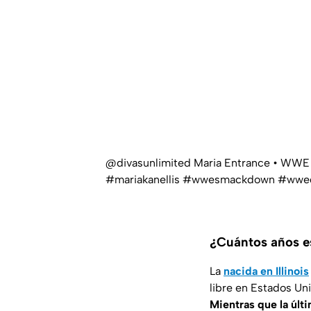
@divasunlimited
Maria Entrance • W
#mariakanellis
#wwesmackdown
#wwed
¿Cuántos años 
La
nacida en Illinois
libre en Estados Un
Mientras que la últ