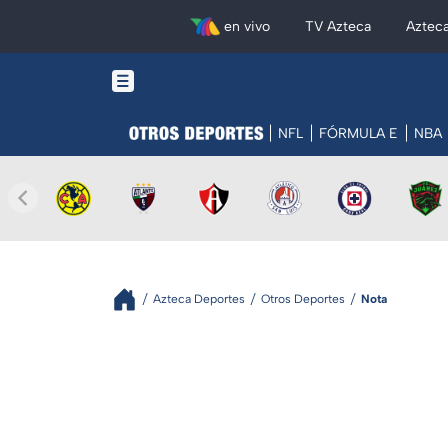
en vivo
TV Azteca
Aztec
NFL
FÓRMULA E
NBA
Azteca Deportes
Otros Deportes
Nota