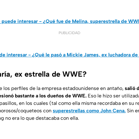
 puede interesar - ¿Qué fue de Melina, superestrella de W
PUBLICIDAD
de interesar - ¿Qué le pasó a Mickie James, ex luchadora 
ría, ex estrella de WWE?
 los perfiles de la empresa estadounidense en antaño,
salió 
esionó bastante a los dueños de WWE.
Eso le hizo ser utiliza
 pasillos, en los cuales (tal como ella misma recordaba en su 
amorosos/coqueteos con
superestrellas como John Cena.
Sin e
g no era lo que destacaba con ella.