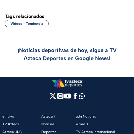
Tags relacionados
Videos - Tendencia
¡Noticias deportivas de hoy, sigue a TV
Azteca Deportes en Google News!
en vivo
Azteca 7
adn Noticias
TV Azteca
Noticias
a más +
Azteca UNO
Deportes
TV Azteca Internacional