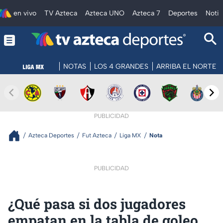
en vivo
TV Azteca
Azteca UNO
Azteca 7
Deportes
Notic
NOTAS
LOS 4 GRANDES
ARRIBA EL NORTE
PUBLICIDAD
Azteca Deportes
Fut Azteca
Liga MX
Nota
PUBLICIDAD
¿Qué pasa si dos jugadores
empatan en la tabla de goleo