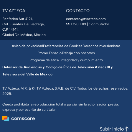
TV AZTECA
CONTACTO
Periférico Sur 4121,
contacto@tvazteca.com
Col. Fuentes Del Pedregal,
55 1720 1313
| Conmutador
C.P. 14141,
Ciudad De México, México.
Aviso de privacidad
Preferencias de Cookies
Derechos
Inversionistas
Promo Espacio
Trabaja con nosotros
Programa de ética, integridad y cumplimiento
Defensor de Audiencias y Código de Ética de Televisión Azteca III y
Televisora del Valle de México
TV Azteca, M.R. & ©, TV Azteca, S.A.B. de C.V. Todos los derechos reservados,
2025.
Queda prohibida la reproducción total o parcial sin la autorización previa,
expresa y por escrito de su titular.
Subir inicio