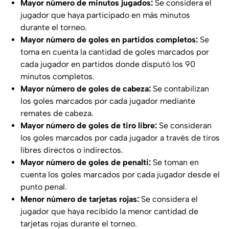
Mayor número de minutos jugados:
Se considera el
jugador que haya participado en más minutos
durante el torneo.
Mayor número de goles en partidos completos:
Se
toma en cuenta la cantidad de goles marcados por
cada jugador en partidos donde disputó los 90
minutos completos.
Mayor número de goles de cabeza:
Se contabilizan
los goles marcados por cada jugador mediante
remates de cabeza.
Mayor número de goles de tiro libre:
Se consideran
los goles marcados por cada jugador a través de tiros
libres directos o indirectos.
Mayor número de goles de penalti:
Se toman en
cuenta los goles marcados por cada jugador desde el
punto penal.
Menor número de tarjetas rojas:
Se considera el
jugador que haya recibido la menor cantidad de
tarjetas rojas durante el torneo.