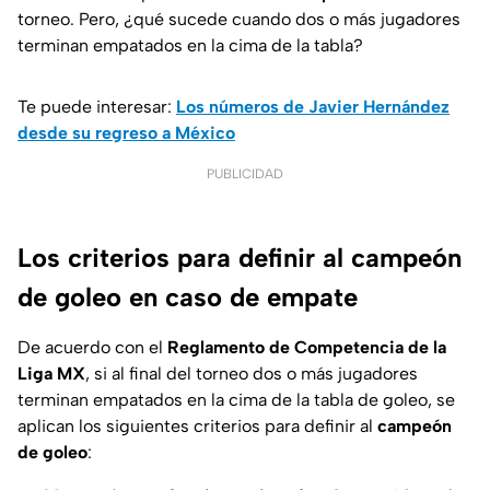
torneo. Pero, ¿qué sucede cuando dos o más jugadores
terminan empatados en la cima de la tabla?
Te puede interesar:
Los números de Javier Hernández
desde su regreso a México
PUBLICIDAD
Los criterios para definir al campeón
de goleo en caso de empate
De acuerdo con el
Reglamento de Competencia de la
Liga MX
, si al final del torneo dos o más jugadores
terminan empatados en la cima de la tabla de goleo, se
aplican los siguientes criterios para definir al
campeón
de goleo
: