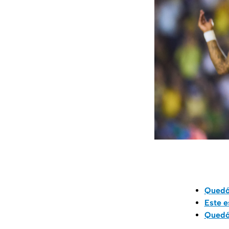
Quedó 
Este e
Quedó 