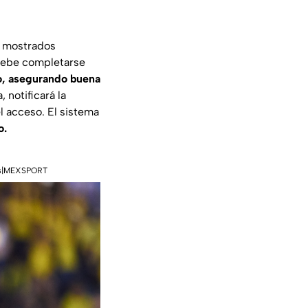
s mostrados
 debe completarse
tro, asegurando buena
 notificará la
el acceso. El sistema
o.
rtes|MEXSPORT