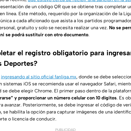
resentación de un código QR que se obtiene tras completar 
 en línea. Este método, requerido por la organización de la L
 única a cada aficionado que asista a los partidos programados
sonal, gratuito y solo se necesita realizar una vez.
No se perm
ni se podrá sustituir con otro documento
.
ar el registro obligatorio para ingresar
s Deportes?
a
ingresando al sitio oficial fanliga.mx
, donde se debe selecciona
En sistemas iOS se recomienda usar el navegador Safari, mient
d se debe elegir Chrome. El primer paso dentro de la platafo
rarse” y proporcionar un número celular con 10 dígitos
. Es ob
ra avanzar. Posteriormente, se debe ingresar el código de ver
o, se habilita la opción para capturar imágenes de una identific
rte o licencia de conducir.
PUBLICIDAD