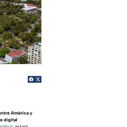
a entre América y
 digital
mifinal
, estará