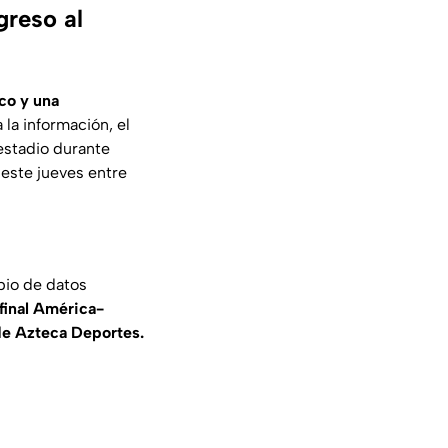
greso al
co y una
a la información, el
estadio durante
 este jueves entre
bio de datos
 final América-
 de Azteca Deportes.