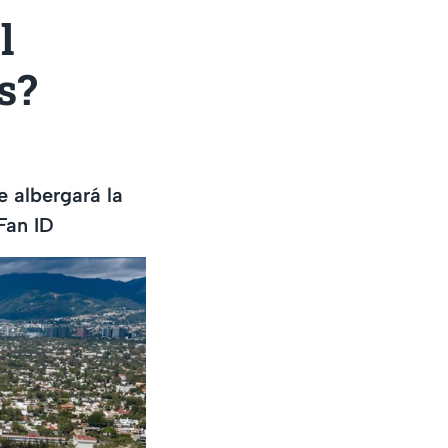
l
s?
e albergará la
Fan ID