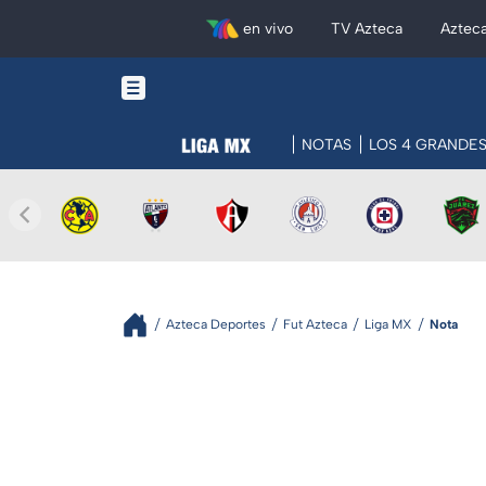
en vivo
TV Azteca
Aztec
NOTAS
LOS 4 GRANDE
Azteca Deportes
Fut Azteca
Liga MX
Nota