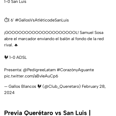
1-0 San Luis
⏱️| 6'
#GallosVsAtléticodeSanLuis
¡GOOOOOOOOOOOOOOOOOOOOL! Samuel Sosa
abre el marcador enviando el balón al fondo de la red
rival. 🔥
🐓 1-0 ADSL
Presenta:
@PedigreeLatam
#CorazónyAguante
pic.twitter.com/aBvIeAuCp6
— Gallos Blancos 🐓 (@Club_Queretaro)
February 28,
2024
Previa Querétaro vs San Luis |