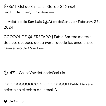
⏱️ 86’ | ¡Gol de San Luis! ¡Gol de Güémez!
pic.twitter.com/FLmx8iueww
— Atlético de San Luis (@AtletideSanLuis)
February 28,
2024
GOOOOL DE QUERÉTARO | Pablo Barrera marca su
doblete después de convertir desde los once pasos |
Querétaro 3-0 San Luis
⏱️| 47'
#GallosVsAtléticodeSanLuis
¡GOOOOOOOOOOOOOOOOOOOL! Pablo Barrera
acierta en el cobro del penal. 🤩
🐓 3-0 ADSL