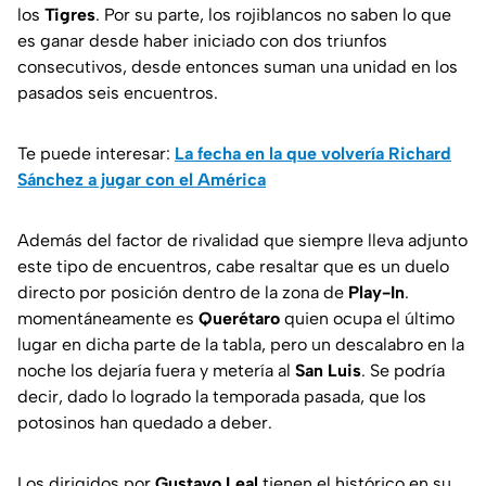
los
Tigres
. Por su parte, los rojiblancos no saben lo que
es ganar desde haber iniciado con dos triunfos
consecutivos, desde entonces suman una unidad en los
pasados seis encuentros.
Te puede interesar:
La fecha en la que volvería Richard
Sánchez a jugar con el América
Además del factor de rivalidad que siempre lleva adjunto
este tipo de encuentros, cabe resaltar que es un duelo
directo por posición dentro de la zona de
Play-In
.
momentáneamente es
Querétaro
quien ocupa el último
lugar en dicha parte de la tabla, pero un descalabro en la
noche los dejaría fuera y metería al
San Luis
. Se podría
decir, dado lo logrado la temporada pasada, que los
potosinos han quedado a deber.
Los dirigidos por
Gustavo Leal
tienen el histórico en su