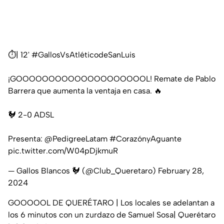
⏱️| 12'
#GallosVsAtléticodeSanLuis
¡GOOOOOOOOOOOOOOOOOOOOL! Remate de Pablo
Barrera que aumenta la ventaja en casa. 🔥
🐓 2-0 ADSL
Presenta:
@PedigreeLatam
#CorazónyAguante
pic.twitter.com/W04pDjkmuR
— Gallos Blancos 🐓 (@Club_Queretaro)
February 28,
2024
GOOOOOL DE QUERÉTARO | Los locales se adelantan a
los 6 minutos con un zurdazo de Samuel Sosa| Querétaro