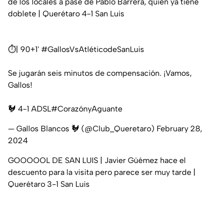
de los locales a pase de Pablo Barrera, quien ya tiene
doblete | Querétaro 4-1 San Luis
⏱️| 90+1'
#GallosVsAtléticodeSanLuis
Se jugarán seis minutos de compensación. ¡Vamos,
Gallos!
🐓 4-1 ADSL
#CorazónyAguante
— Gallos Blancos 🐓 (@Club_Queretaro)
February 28,
2024
GOOOOOL DE SAN LUIS | Javier Güémez hace el
descuento para la visita pero parece ser muy tarde |
Querétaro 3-1 San Luis