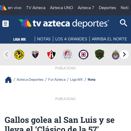
en vivo
TV Azteca
Azteca UNO
Azteca 7
Deportes
Notic
NOTAS
LOS 4 GRANDES
ARRIBA EL NORTE
PUBLICIDAD
Azteca Deportes
Fut Azteca
Liga MX
Nota
PUBLICIDAD
Gallos golea al San Luis y se
lleva el ‘Clásico de la 57'