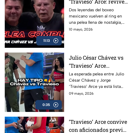
‘Travieso’ Arce: revive
la pelea completa en
Dos leyendas del boxeo
mexicano vuelven al ring en
Box Azteca
una pelea llena de nostalgia,
emoción y grandes momentos
10 mayo, 2026
para los aficionados.
11:13
Julio César Chávez vs
‘Travieso’ Arce
cumplen con la
La esperada pelea entre Julio
César Chávez y Jorge
báscula; habrá pelea en
‘Travieso’ Arce ya está lista
Box Azteca
luego de que ambos superaran
09 mayo, 2026
sin problemas la báscula.
0:35
‘Travieso’ Arce convive
con aficionados previo