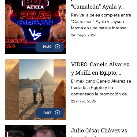
Box Azteca.
“Camaleón” Ayala y
Jayson Mama se
Revive la pelea completa entre
“Camaleón” Ayala y Jayson
dieron con todo
Mama en una batalla intensa
llena de golpes, emoción y
24 mayo, 2026
momentos espectaculares
19:39
arriba del ring.
VIDEO: Canelo Álvarez
y Mbilli en Egipto,
tienen primer cara a
El mexicano Canelo Álvarez se
trasladó a Egipto y ha
cara
comenzado la promoción de
su combate ante el francés
22 mayo, 2026
Christian Mbilli que sucederá
0:07
en el mes de septiembre.
Julio César Chávez vs