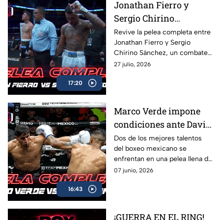
Jonathan Fierro y
Sergio Chirino
protagonizan una
Revive la pelea completa entre
Jonathan Fierro y Sergio
guerra sobre el ring
Chirino Sánchez, un combate
lleno de intensidad,
27 julio, 2026
intercambio de golpes y
17:20
emociones de principio a fin.
Marco Verde impone
condiciones ante David
Camacho en una
Dos de los mejores talentos
del boxeo mexicano se
intensa batalla de Box
enfrentan en una pelea llena de
Azteca
acción, potencia y grandes
07 junio, 2026
intercambios. Revive el
16:43
combate completo entre
Marco Verde y David Camacho
en una función imperdible de
¡GUERRA EN EL RING!