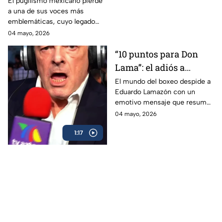
Eduardo Lamazón
El pugilismo mexicano pierde
a una de sus voces más
emblemáticas, cuyo legado
marcó a generaciones.
04 mayo, 2026
“10 puntos para Don
Lama”: el adiós a
Eduardo Lamazón
El mundo del boxeo despide a
Eduardo Lamazón con un
emotivo mensaje que resume
su legado imborrable.
04 mayo, 2026
1:17