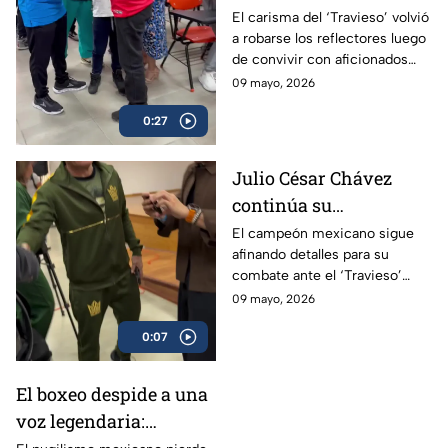
a su esperado combate
El carisma del ‘Travieso’ volvió
a robarse los reflectores luego
de convivir con aficionados
antes de subir al ring.
09 mayo, 2026
0:27
Julio César Chávez
continúa su
preparación para
El campeón mexicano sigue
afinando detalles para su
enfrentar al ‘Travieso’
combate ante el ‘Travieso’
Arce
Arce
09 mayo, 2026
0:07
El boxeo despide a una
voz legendaria: