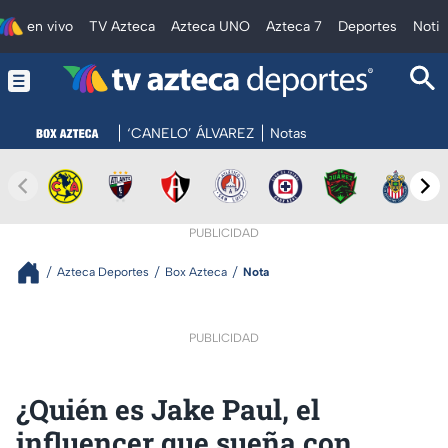
en vivo
TV Azteca
Azteca UNO
Azteca 7
Deportes
Notic
‘CANELO’ ÁLVAREZ
Notas
PUBLICIDAD
Azteca Deportes
Box Azteca
Nota
PUBLICIDAD
¿Quién es Jake Paul, el
influencer que sueña con