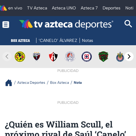
en vivo
TV Azteca
Azteca UNO
Azteca 7
Deportes
Notic
‘CANELO’ ÁLVAREZ
Notas
PUBLICIDAD
Azteca Deportes
Box Azteca
Nota
PUBLICIDAD
¿Quién es William Scull, el
próximo rival de Saúl ‘Canelo’