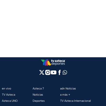
en vivo
Azteca 7
adn Noticias
TV Azteca
Noticias
a más +
Azteca UNO
Deportes
TV Azteca Internacional