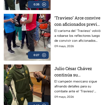
0:35
‘Travieso’ Arce convive
con aficionados previo
a su esperado combate
El carisma del ‘Travieso’ volvió
a robarse los reflectores luego
de convivir con aficionados
antes de subir al ring.
09 mayo, 2026
0:27
Julio César Chávez
continúa su
preparación para
El campeón mexicano sigue
afinando detalles para su
enfrentar al ‘Travieso’
combate ante el ‘Travieso’
Arce
Arce
09 mayo, 2026