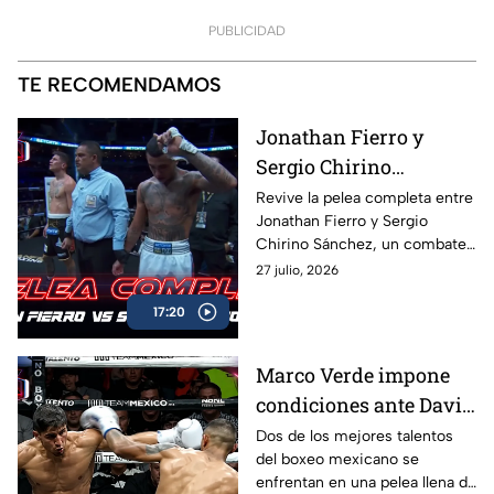
PUBLICIDAD
TE RECOMENDAMOS
Jonathan Fierro y
Sergio Chirino
protagonizan una
Revive la pelea completa entre
Jonathan Fierro y Sergio
guerra sobre el ring
Chirino Sánchez, un combate
lleno de intensidad,
27 julio, 2026
intercambio de golpes y
17:20
emociones de principio a fin.
Marco Verde impone
condiciones ante David
Camacho en una
Dos de los mejores talentos
del boxeo mexicano se
intensa batalla de Box
enfrentan en una pelea llena de