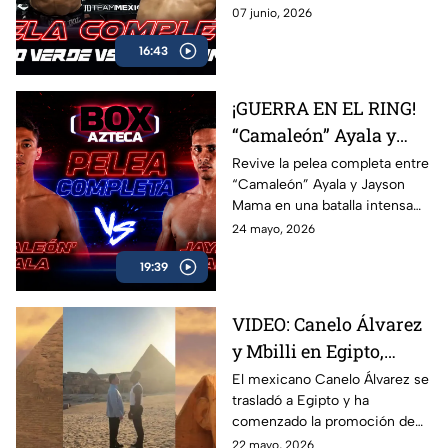
Azteca
acción, potencia y grandes
07 junio, 2026
intercambios. Revive el
16:43
combate completo entre
Marco Verde y David Camacho
en una función imperdible de
¡GUERRA EN EL RING!
Box Azteca.
“Camaleón” Ayala y
Jayson Mama se
Revive la pelea completa entre
“Camaleón” Ayala y Jayson
dieron con todo
Mama en una batalla intensa
llena de golpes, emoción y
24 mayo, 2026
momentos espectaculares
19:39
arriba del ring.
VIDEO: Canelo Álvarez
y Mbilli en Egipto,
tienen primer cara a
El mexicano Canelo Álvarez se
trasladó a Egipto y ha
cara
comenzado la promoción de
su combate ante el francés
22 mayo, 2026