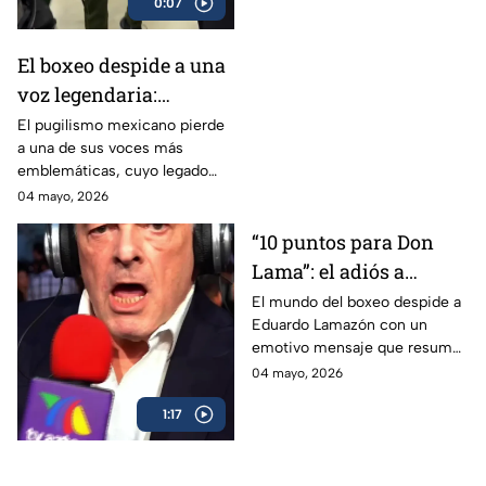
0:07
El boxeo despide a una
voz legendaria:
Eduardo Lamazón
El pugilismo mexicano pierde
a una de sus voces más
emblemáticas, cuyo legado
marcó a generaciones.
04 mayo, 2026
“10 puntos para Don
Lama”: el adiós a
Eduardo Lamazón
El mundo del boxeo despide a
Eduardo Lamazón con un
emotivo mensaje que resume
su legado imborrable.
04 mayo, 2026
1:17