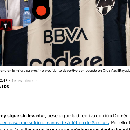
iene en la mira a su próximo presidente deportivo con pasado en Cruz Azul|Rayad
12:49
1 minuto lectura
o | DR
ey sigue sin levantar
, pese a que la directiva corrió a Domèn
a en casa que sufrió a manos de Atlético de San Luis
. Por ello
ucturación y
tienen en la mira a su próximo presidente depor