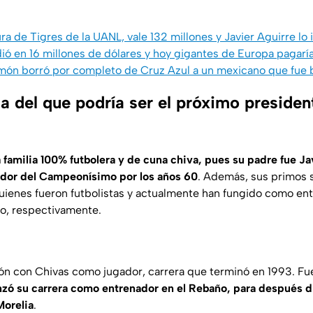
ura de Tigres de la UANL, vale 132 millones y Javier Aguirre lo
dió en 16 millones de dólares y hoy gigantes de Europa pagar
amón borró por completo de Cruz Azul a un mexicano que fue
a del que podría ser el próximo presiden
familia 100% futbolera y de cuna chiva, pues su padre fue Jav
ador del Campeonísimo por los años 60
. Además, sus primos 
uienes fueron futbolistas y actualmente han fungido como en
o, respectivamente.
 con Chivas como jugador, carrera que terminó en 1993. Fue
ó su carrera como entrenador en el Rebaño, para después di
Morelia
.