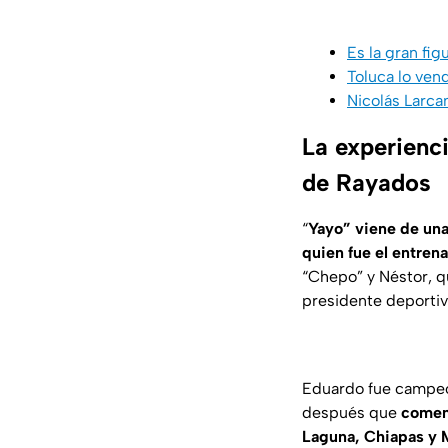
Es la gran fig
Toluca lo ven
Nicolás Larc
La experienci
de Rayados
“
Yayo” viene de una 
quien fue el entren
“Chepo” y Néstor, q
presidente deportiv
Eduardo fue campeón
después que
comenz
Laguna, Chiapas y 