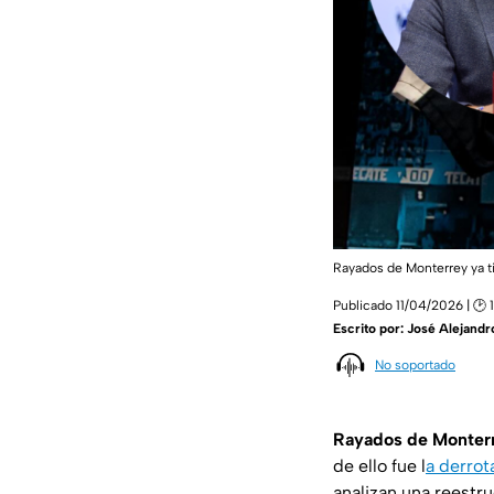
Rayados de Monterrey ya t
Publicado 11/04/2026 | 🕑 
Escrito por:
José Alejandr
No soportado
Rayados de Monterr
de ello fue l
a derrot
analizan una reestr