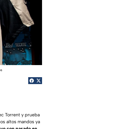
os
ec Torrent y prueba
, los altos mandos ya
tivo con pasado en