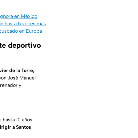
 ignora en México
ían hasta 5 veces más
 buscado en Europa
te deportivo
ier de la Torre,
son José Manuel
trenador y
 hasta 10 años
rigir a Santos