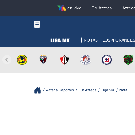
en vivo
TV Azteca
Aztec
NOTAS
LOS 4 GRANDE
Azteca Deportes
Fut Azteca
Liga MX
Nota