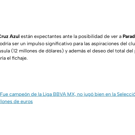
Cruz Azul
están expectantes ante la posibilidad de ver a
Parad
odría ser un impulso significativo para las aspiraciones del cl
usula (12 millones de dólares) y además el deseo del total del
a el fichaje.
Fue campeón de la Liga BBVA MX, no jugó bien en la Selecci
llones de euros