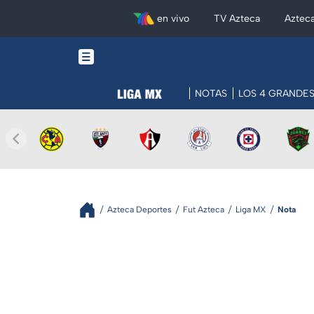
en vivo
TV Azteca
Aztec
NOTAS
LOS 4 GRANDE
Azteca Deportes
Fut Azteca
Liga MX
Nota