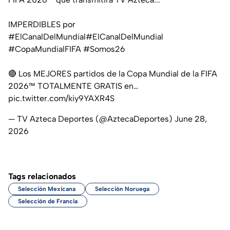
IMPERDIBLES por
#ElCanalDelMundial
#ElCanalDelMundial
#CopaMundialFIFA
#Somos26
🔴 Los MEJORES partidos de la Copa Mundial de la FIFA
2026™ TOTALMENTE GRATIS en…
pic.twitter.com/kiy9YAXR4S
— TV Azteca Deportes (@AztecaDeportes)
June 28,
2026
Tags relacionados
Selección Mexicana
Selección Noruega
Selección de Francia