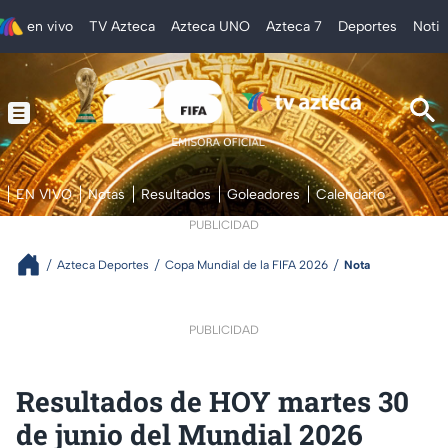
en vivo
TV Azteca
Azteca UNO
Azteca 7
Deportes
Notic
EN VIVO
Notas
Resultados
Goleadores
Calendario
PUBLICIDAD
Azteca Deportes
Copa Mundial de la FIFA 2026
Nota
PUBLICIDAD
Resultados de HOY martes 30
de junio del Mundial 2026