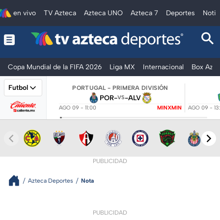
en vivo
TV Azteca
Azteca UNO
Azteca 7
Deportes
Notic
Copa Mundial de la FIFA 2026
Liga MX
Internacional
Box Azte
Futbol
PORTUGAL - PRIMERA DIVISIÓN
POR
-
-
ALV
VS
AGO 09 - 11:00
MINXMIN
AGO 09 - 13
PUBLICIDAD
Azteca Deportes
Nota
PUBLICIDAD