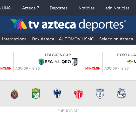
a UNO
Azteca 7
Deportes
Noticias
adn Noticias
Internacional
Box Azteca
AUTOMOVILISMO
Selección Azteca
LEAGUES CUP
PORTUGAL
SEA
-
-
QRO
VS
INXMIN
AGO 09 - 13:30
MINXMIN
AGO 09 - 13:30
PUBLICIDAD