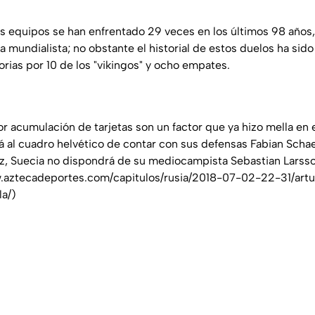
s equipos se han enfrentado 29 veces en los últimos 98 años,
ta mundialista; no obstante el historial de estos duelos ha sid
ctorias por 10 de los "vikingos" y ocho empates.
r acumulación de tarjetas son un factor que ya hizo mella en 
rá al cuadro helvético de contar con sus defensas Fabian Scha
vez, Suecia no dispondrá de su mediocampista Sebastian Larss
.aztecadeportes.com/capitulos/rusia/2018-07-02-22-31/arturo
la/)