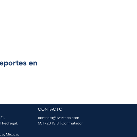
Deportes en
CONTACTO
21,
contacto@tvazteca.com
l Pedregal,
55 1720 1313
| Conmutador
co, México.