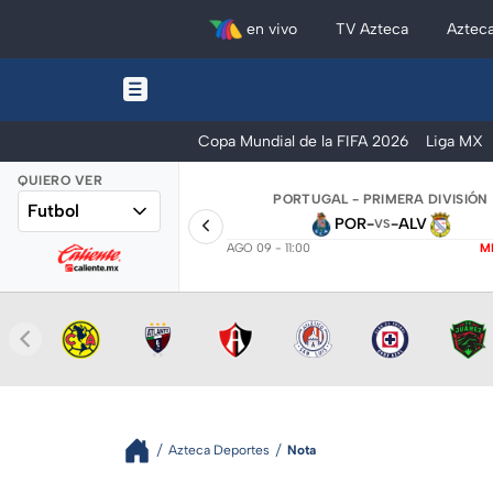
en vivo
TV Azteca
Aztec
Copa Mundial de la FIFA 2026
Liga MX
QUIERO VER
PORTUGAL - PRIMERA DIVISIÓN
Futbol
POR
-
-
ALV
VS
AGO 09 - 11:00
M
Azteca Deportes
Nota