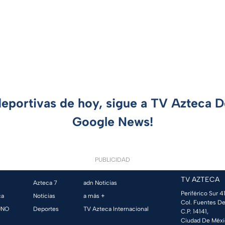
deportivas de hoy, sigue a TV Azteca 
Google News!
PUBLICIDAD
TV AZTECA
Azteca 7
adn Noticias
Periférico Sur 41
ca
Noticias
a más +
Col. Fuentes De
UNO
Deportes
TV Azteca Internacional
C.P. 14141,
Ciudad De Méxi