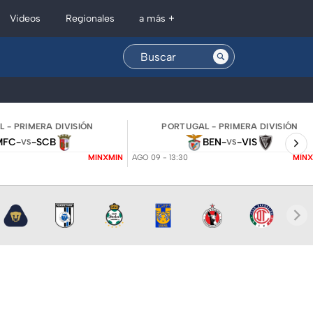
Regionales
Videos
a más +
 - PRIMERA DIVISIÓN
PORTUGAL - PRIMERA DIVISIÓN
MFC
-
-
SCB
BEN
-
-
VIS
VS
VS
MINXMIN
AGO 09 - 13:30
MINX