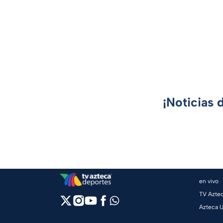
¡Noticias 
en vivo
TV Azte
Azteca 