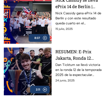
ePrix 14 de Berlín |
Oliver Rowland se
Nick Cassidy gana ePrix 14 de
Berlín y con este resultado
corona
queda cuarto en el
campeonato de conductores;
15 julio, 2025
Oliver Rowland se corona
8:37
campeón de la Fórmula E en
Berlín. Oliver Rowland del
equipo de Nissan se lleva la
RESUMEN: E-Prix
victoria en el premio de Berlín.
Jakarta, Ronda 12
Fórmula E 2025
Dan Ticktum se llevó victoria
en la ronda 12 de la temporada
2025 de la espectacular
Fórmula E: revive los mejores
24 junio, 2025
momentos de la carrera en
2:11
Jakarta