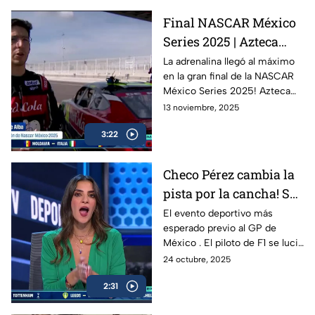
de la temporada 12 y lo que
Final NASCAR México
viene para el futuro del
Series 2025 | Azteca
automovilismo eléctrico.
Deportes en la pista con
La adrenalina llegó al máximo
en la gran final de la NASCAR
los campeones
México Series 2025! Azteca
Deportes estuvo presente en
13 noviembre, 2025
la pista para traerte todos los
3:22
detalles, entrevistas exclusivas
y momentos inolvidables en
esta FInal histórica del
Checo Pérez cambia la
automovilismo nacional.
pista por la cancha! Se
celebró la 10ª edición
El evento deportivo más
esperado previo al GP de
de “De la Pista a la
México . El piloto de F1 se lució
Cancha”
con Hack trick.
24 octubre, 2025
2:31