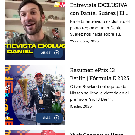
Entrevista EXCLUSIVA
con Daniel Suárez | El
Piloto Mexicano que
En esta entrevista exclusiva, el
piloto regiomontano Daniel
firma con Spire
Suárez nos habla sobre su
Motorsports
trayectoria en la NASCAR Cup
22 octubre, 2025
Series, su preparación para la
25:47
temporada 2026 con Spire
Motorsports, y lo que significa
representar a México en la
Resumen ePrix 13
máxima categoría del
Berlín | Fórmula E 2025
automovilismo
estadounidense.
Oliver Rowland del equipo de
Nissan se lleva la victoria en el
premio ePrix 13 Berlín.
15 julio, 2025
2:34
Nick Cassidy se lleva