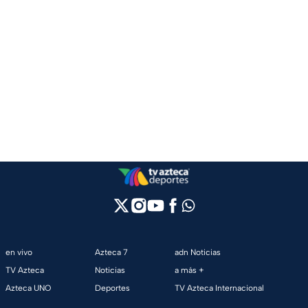
en vivo
Azteca 7
adn Noticias
TV Azteca
Noticias
a más +
Azteca UNO
Deportes
TV Azteca Internacional