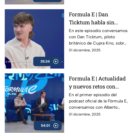
Formula E | Dan
Ticktum habla sin
filtros sobre la Formula
En este episodio conversamos
con Dan Ticktum, piloto
E y su futuro
británico de Cupra Kiro, sobre
su visión de la Fórmula E, los
01 diciembre, 2025
retos que enfrenta la categoría
35:34
rumbo a la temporada 12 y su
propia evolución dentro del
campeonato.
Formula E | Actualidad
y nuevos retos con
Alberto Longo
En el primer episodio del
podcast oficial de la Fórmula E,
conversamos con Alberto
Longo, cofundador y Chief
01 diciembre, 2025
Championship Officer de la
54:01
categoría, sobre la evolución
del campeonato, los desafíos