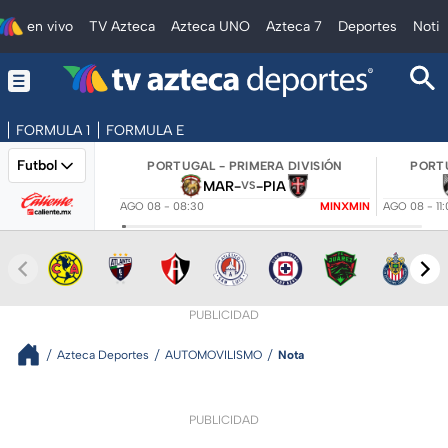
en vivo
TV Azteca
Azteca UNO
Azteca 7
Deportes
Notic
FORMULA 1
FORMULA E
Futbol
PORTUGAL - PRIMERA DIVISIÓN
PORTU
MAR
-
-
PIA
VS
AGO 08 - 08:30
MINXMIN
AGO 08 - 11
PUBLICIDAD
Azteca Deportes
AUTOMOVILISMO
Nota
PUBLICIDAD