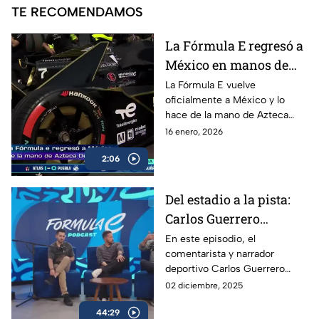
TE RECOMENDAMOS
La Fórmula E regresó a
México en manos de
Azteca Deportes |
La Fórmula E vuelve
oficialmente a México y lo
Fórmula E
hace de la mano de Azteca
Deportes, devolviendo al país
16 enero, 2026
uno de los eventos más
2:06
espectaculares del
automovilismo mundial.
Del estadio a la pista:
Carlos Guerrero
'Warrior' y la nueva era
En este episodio, el
comentarista y narrador
de Fórmula E | Podcast
deportivo Carlos Guerrero
de Fórmula E
‘Warrior’ cambia el estadio por
02 diciembre, 2025
el circuito para vivir de cerca
44:29
la energía de la Fórmula E.