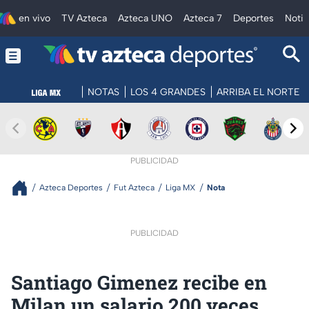
en vivo
TV Azteca
Azteca UNO
Azteca 7
Deportes
Notic
NOTAS
LOS 4 GRANDES
ARRIBA EL NORTE
PUBLICIDAD
Azteca Deportes
Fut Azteca
Liga MX
Nota
PUBLICIDAD
Santiago Gimenez recibe en
Milan un salario 200 veces