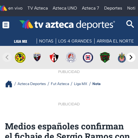
en vivo
TV Azteca
Azteca UNO
Azteca 7
Deportes
Notic
NOTAS
LOS 4 GRANDES
ARRIBA EL NORTE
PUBLICIDAD
Azteca Deportes
Fut Azteca
Liga MX
Nota
PUBLICIDAD
Medios españoles confirman
el fichaje de Sergio Ramos con