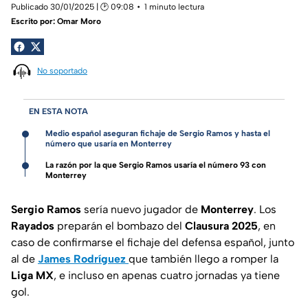
Publicado 30/01/2025 | 🕑 09:08
1 minuto lectura
Escrito por:
Omar Moro
No soportado
EN ESTA NOTA
Medio español aseguran fichaje de Sergio Ramos y hasta el
número que usaría en Monterrey
La razón por la que Sergio Ramos usaría el número 93 con
Monterrey
Sergio Ramos
sería nuevo jugador de
Monterrey
. Los
Rayados
preparán el bombazo del
Clausura 2025
, en
caso de confirmarse el fichaje del defensa español, junto
al de
James Rodríguez
que también llego a romper la
Liga MX
, e incluso en apenas cuatro jornadas ya tiene
gol.