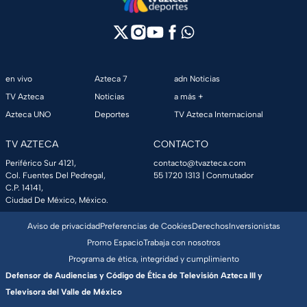
en vivo
Azteca 7
adn Noticias
TV Azteca
Noticias
a más +
Azteca UNO
Deportes
TV Azteca Internacional
TV AZTECA
CONTACTO
Periférico Sur 4121,
contacto@tvazteca.com
Col. Fuentes Del Pedregal,
55 1720 1313
| Conmutador
C.P. 14141,
Ciudad De México, México.
Aviso de privacidad
Preferencias de Cookies
Derechos
Inversionistas
Promo Espacio
Trabaja con nosotros
Programa de ética, integridad y cumplimiento
Defensor de Audiencias y Código de Ética de Televisión Azteca III y
Televisora del Valle de México