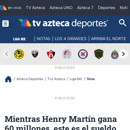
en vivo
TV Azteca
Azteca UNO
Azteca 7
Deportes
Notic
NOTAS
LOS 4 GRANDES
ARRIBA EL NORTE
PUBLICIDAD
Azteca Deportes
Fut Azteca
Liga MX
Nota
PUBLICIDAD
Mientras Henry Martín gana
60 millones, este es el sueldo