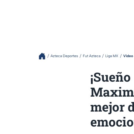
Azteca Deportes
Fut Azteca
Liga MX
Video
¡Sueño
Maximil
mejor d
emoci