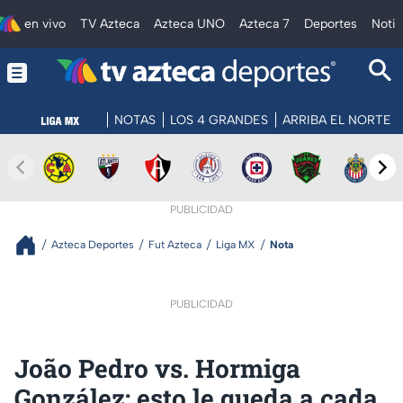
en vivo
TV Azteca
Azteca UNO
Azteca 7
Deportes
Notic
NOTAS
LOS 4 GRANDES
ARRIBA EL NORTE
PUBLICIDAD
Azteca Deportes
Fut Azteca
Liga MX
Nota
PUBLICIDAD
João Pedro vs. Hormiga
González: esto le queda a cada