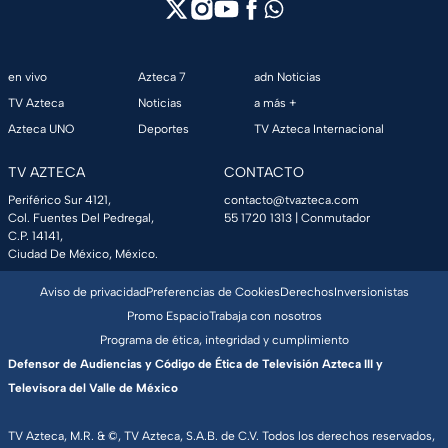
en vivo
Azteca 7
adn Noticias
TV Azteca
Noticias
a más +
Azteca UNO
Deportes
TV Azteca Internacional
TV AZTECA
CONTACTO
Periférico Sur 4121,
contacto@tvazteca.com
Col. Fuentes Del Pedregal,
55 1720 1313
| Conmutador
C.P. 14141,
Ciudad De México, México.
Aviso de privacidad
Preferencias de Cookies
Derechos
Inversionistas
Promo Espacio
Trabaja con nosotros
Programa de ética, integridad y cumplimiento
Defensor de Audiencias y Código de Ética de Televisión Azteca III y
Televisora del Valle de México
TV Azteca, M.R. & ©, TV Azteca, S.A.B. de C.V. Todos los derechos reservados,