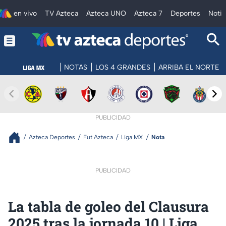
en vivo
TV Azteca
Azteca UNO
Azteca 7
Deportes
Notic
NOTAS
LOS 4 GRANDES
ARRIBA EL NORTE
PUBLICIDAD
Azteca Deportes
Fut Azteca
Liga MX
Nota
PUBLICIDAD
La tabla de goleo del Clausura
2025 tras la jornada 10 | Liga