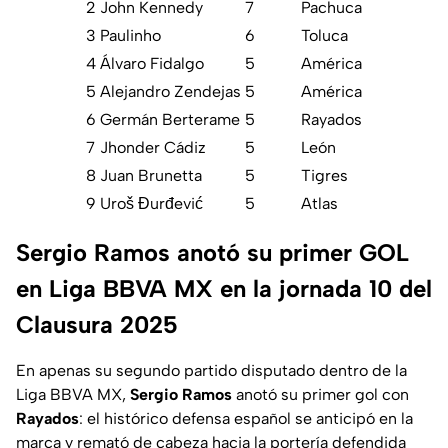
2
John Kennedy
7
Pachuca
3
Paulinho
6
Toluca
4
Álvaro Fidalgo
5
América
5
Alejandro Zendejas
5
América
6
Germán Berterame
5
Rayados
7
Jhonder Cádiz
5
León
8
Juan Brunetta
5
Tigres
9
Uroš Đurđević
5
Atlas
Sergio Ramos anotó su primer GOL
en Liga BBVA MX en la jornada 10 del
Clausura 2025
En apenas su segundo partido disputado dentro de la
Liga BBVA MX,
Sergio
Ramos
anotó su primer gol con
Rayados
: el histórico defensa español se anticipó en la
marca y remató de cabeza hacia la portería defendida