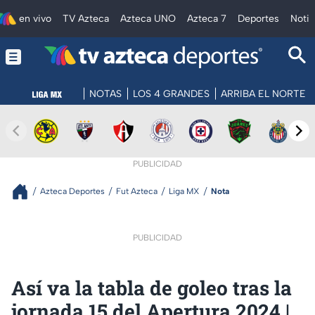
en vivo
TV Azteca
Azteca UNO
Azteca 7
Deportes
Notic
NOTAS
LOS 4 GRANDES
ARRIBA EL NORTE
PUBLICIDAD
Azteca Deportes
Fut Azteca
Liga MX
Nota
PUBLICIDAD
Así va la tabla de goleo tras la
jornada 15 del Apertura 2024 |