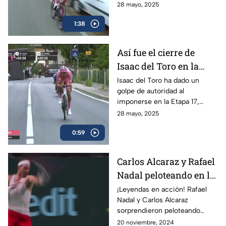
espectacular, en donde el líder
28 mayo, 2025
mexicano, Isaac del Toro, se
1:38
llevó el triunfo
Así fue el cierre de
Isaac del Toro en la
Etapa 17 del Giro de
Isaac del Toro ha dado un
golpe de autoridad al
Italia
imponerse en la Etapa 17,
consolidándose como líder de
28 mayo, 2025
la competencia y reforzando
0:59
su dominio con la maglia rosa.
Carlos Alcaraz y Rafael
Nadal peloteando en la
Copa Davis
¡Leyendas en acción! Rafael
Nadal y Carlos Alcaraz
sorprendieron peloteando
juntos en la Copa Davis
20 noviembre, 2024