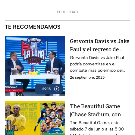
PUBLICIDAD
TE RECOMENDAMOS
Gervonta Davis vs Jake
Paul y el regreso de
Ryan García | A Raspar
Gervonta Davis vs Jake Paul
podría convertirse en el
La Lona
combate más polémico del
año, mientras Ryan García
26 septiembre, 2025
anuncia su regreso al ring con
29:15
sed de revancha.
The Beautiful Game
|Chase Stadium, con
Ronaldinho y Roberto
The Beautiful Game, este
sábado 7 de junio a las 5:00
Carlos | 7 de junio a las