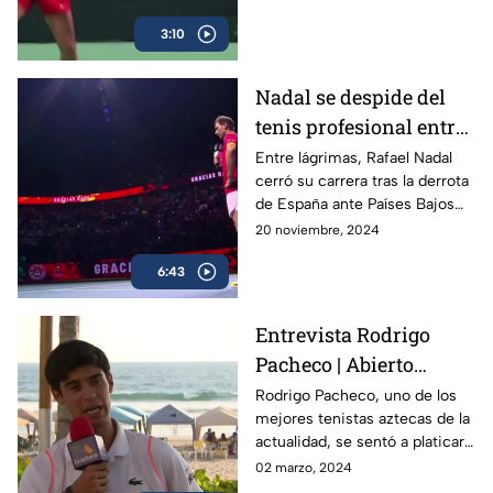
3:10
Nadal se despide del
tenis profesional entre
lágrimas
Entre lágrimas, Rafael Nadal
cerró su carrera tras la derrota
de España ante Países Bajos
en la Copa Davis, dejando un
20 noviembre, 2024
legado de 22 Grand Slams en
6:43
más de dos décadas.
Entrevista Rodrigo
Pacheco | Abierto
Mexicano de Tenis
Rodrigo Pacheco, uno de los
mejores tenistas aztecas de la
actualidad, se sentó a platicar
con TV Azteca previo al
02 marzo, 2024
Abierto Mexicano de Tenis en