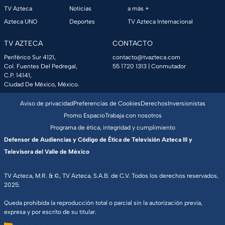
TV Azteca
Noticias
a más +
Azteca UNO
Deportes
TV Azteca Internacional
TV AZTECA
CONTACTO
Periférico Sur 4121,
contacto@tvazteca.com
Col. Fuentes Del Pedregal,
55 1720 1313
| Conmutador
C.P. 14141,
Ciudad De México, México.
Aviso de privacidad
Preferencias de Cookies
Derechos
Inversionistas
Promo Espacio
Trabaja con nosotros
Programa de ética, integridad y cumplimiento
Defensor de Audiencias y Código de Ética de Televisión Azteca III y
Televisora del Valle de México
TV Azteca, M.R. & ©, TV Azteca, S.A.B. de C.V. Todos los derechos reservados,
2025.
Queda prohibida la reproducción total o parcial sin la autorización previa,
expresa y por escrito de su titular.