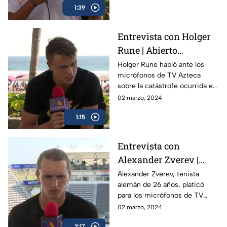
1:39
Acapulco
Entrevista con Holger
Rune | Abierto
Mexicano de Tenis
Holger Rune habló ante los
micrófonos de TV Azteca
sobre la catástrofe ocurrida en
Acapulco y como el Abierto
02 marzo, 2024
Mexicano de Open da
1:15
esperanza a la gente
Entrevista con
Alexander Zverev |
Abierto Mexicano de
Alexander Zverev, tenista
alemán de 26 años, platicó
Tenis
para los micrófonos de TV
Azteca Deportes durante su
02 marzo, 2024
participación en el Abierto
2:17