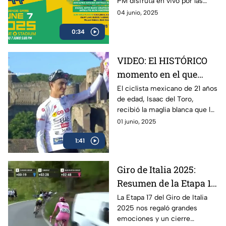
PM disfruta en vivo por las
5:00 PM
plataformas de Azteca
04 junio, 2025
Deportes el encuentro entre
0:34
Ronaldinho y Roberto Carlos
VIDEO: El HISTÓRICO
momento en el que
Isaac del Toro recibe la
El ciclista mexicano de 21 años
de edad, Isaac del Toro,
Maglia Blanca en el
recibió la maglia blanca que lo
Giro de Italia 2025
acredita como el mejor menor
01 junio, 2025
de 25 años en el Giro de Italia
1:41
2025
Giro de Italia 2025:
Resumen de la Etapa 17
y el triunfo de Isaac del
La Etapa 17 del Giro de Italia
2025 nos regaló grandes
Toro
emociones y un cierre