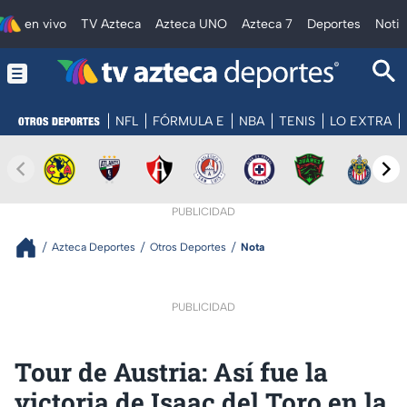
en vivo
TV Azteca
Azteca UNO
Azteca 7
Deportes
Notic
NFL
FÓRMULA E
NBA
TENIS
LO EXTRA
PUBLICIDAD
Azteca Deportes
Otros Deportes
Nota
PUBLICIDAD
Tour de Austria: Así fue la
victoria de Isaac del Toro en la